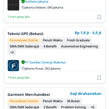
Anthem Jakarta
Jakarta Selatan, DKI Jakarta
1 hari yang lalu
Rp 1,8 jt - 4,5 jt
Teknisi GPS (Bekasi)
Perusahaan Starter
Penuh Waktu
Fresh Graduate
SMA/SMK Sederajat
4 Benefit
Automotive Engineering
+3
PT Sumber Sinergi Makmur
Jakarta Pusat, DKI Jakarta
1 hari yang lalu
Gaji dirahasiakan
Garment Merchandiser
Perusahaan Starter
Penuh Waktu
36 Bulan
SMA/SMK Sederajat
2 Benefit
Problem Solving
+6