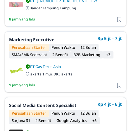
PT QINGMOU OPTICAL TECHNOLOGY
Bandar Lampung, Lampung
8 jam yang lalu
Rp 5 jt - 7 jt
Marketing Executive
Perusahaan Starter
Penuh Waktu
12 Bulan
SMA/SMK Sederajat
2 Benefit
B2B Marketing
+3
PT Gas Terus Asia
Jakarta Timur, DKI Jakarta
9 jam yang lalu
Rp 4 jt - 6 jt
Social Media Content Specialist
Perusahaan Starter
Penuh Waktu
12 Bulan
Sarjana S1
4 Benefit
Google Analytics
+5