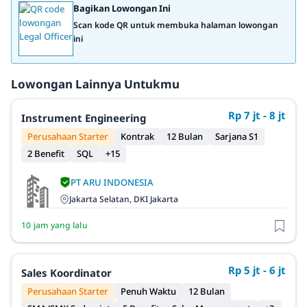
Bagikan Lowongan Ini
Scan kode QR untuk membuka halaman lowongan
ini
Lowongan Lainnya Untukmu
Rp 7 jt - 8 jt
Instrument Engineering
Perusahaan Starter
Kontrak
12 Bulan
Sarjana S1
2 Benefit
SQL
+15
PT ARU INDONESIA
Jakarta Selatan, DKI Jakarta
10 jam yang lalu
Rp 5 jt - 6 jt
Sales Koordinator
Perusahaan Starter
Penuh Waktu
12 Bulan