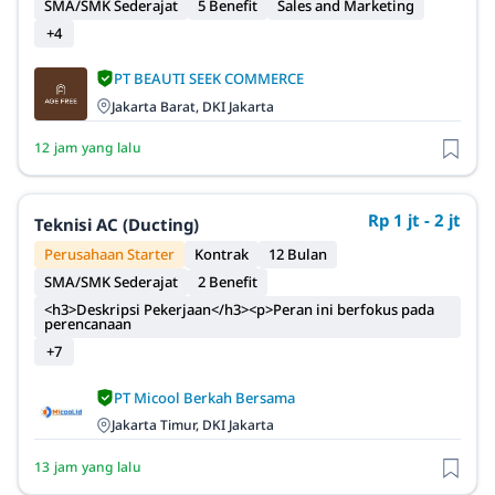
SMA/SMK Sederajat
5 Benefit
Sales and Marketing
+4
PT BEAUTI SEEK COMMERCE
Jakarta Barat, DKI Jakarta
12 jam yang lalu
Rp 1 jt - 2 jt
Teknisi AC (Ducting)
Perusahaan Starter
Kontrak
12 Bulan
SMA/SMK Sederajat
2 Benefit
<h3>Deskripsi Pekerjaan</h3><p>Peran ini berfokus pada
perencanaan
+7
PT Micool Berkah Bersama
Jakarta Timur, DKI Jakarta
13 jam yang lalu