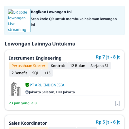
Bagikan Lowongan Ini
Scan kode QR untuk membuka halaman lowongan
ini
Lowongan Lainnya Untukmu
Rp 7 jt - 8 jt
Instrument Engineering
Perusahaan Starter
Kontrak
12 Bulan
Sarjana S1
2 Benefit
SQL
+15
PT ARU INDONESIA
Jakarta Selatan, DKI Jakarta
23 jam yang lalu
Rp 5 jt - 6 jt
Sales Koordinator