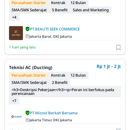
Perusahaan Starter
Kontrak
12 Bulan
SMA/SMK Sederajat
5 Benefit
Sales and Marketing
+4
PT BEAUTI SEEK COMMERCE
Jakarta Barat, DKI Jakarta
1 hari yang lalu
Rp 1 jt - 2 jt
Teknisi AC (Ducting)
Perusahaan Starter
Kontrak
12 Bulan
SMA/SMK Sederajat
2 Benefit
<h3>Deskripsi Pekerjaan</h3><p>Peran ini berfokus pada
perencanaan
+7
PT Micool Berkah Bersama
Jakarta Timur, DKI Jakarta