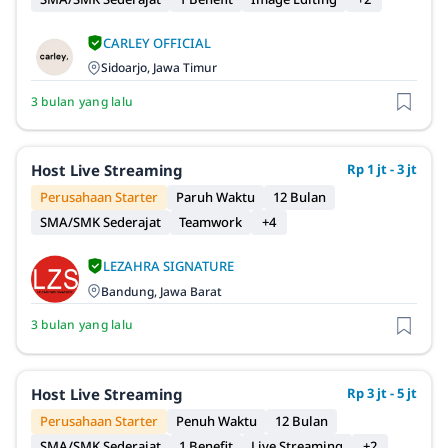
CARLEY OFFICIAL
Sidoarjo, Jawa Timur
3 bulan yang lalu
Host Live Streaming
Rp 1 jt - 3 jt
Perusahaan Starter
Paruh Waktu
12 Bulan
SMA/SMK Sederajat
Teamwork
+4
LEZAHRA SIGNATURE
Bandung, Jawa Barat
3 bulan yang lalu
Host Live Streaming
Rp 3 jt - 5 jt
Perusahaan Starter
Penuh Waktu
12 Bulan
SMA/SMK Sederajat
1 Benefit
Live Streaming
+2