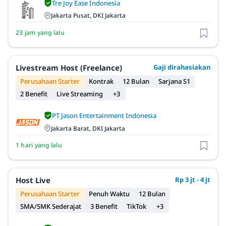
Tre Joy Ease Indonesia
Jakarta Pusat, DKI Jakarta
23 jam yang lalu
Livestream Host (Freelance)
Gaji dirahasiakan
Perusahaan Starter
Kontrak
12 Bulan
Sarjana S1
2 Benefit
Live Streaming
+3
PT Jason Entertainment Indonesia
Jakarta Barat, DKI Jakarta
1 hari yang lalu
Host Live
Rp 3 jt - 4 jt
Perusahaan Starter
Penuh Waktu
12 Bulan
SMA/SMK Sederajat
3 Benefit
TikTok
+3