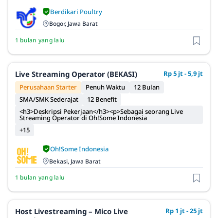
Berdikari Poultry
Bogor, Jawa Barat
1 bulan yang lalu
Live Streaming Operator (BEKASI)
Rp 5 jt - 5,9 jt
Perusahaan Starter
Penuh Waktu
12 Bulan
SMA/SMK Sederajat
12 Benefit
<h3>Deskripsi Pekerjaan</h3><p>Sebagai seorang Live
Streaming Operator di Oh!Some Indonesia
+15
Oh!Some Indonesia
Bekasi, Jawa Barat
1 bulan yang lalu
Host Livestreaming – Mico Live
Rp 1 jt - 25 jt