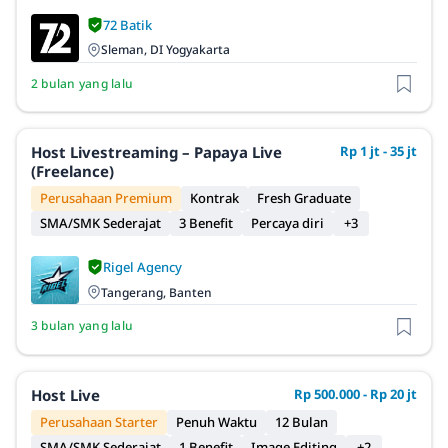
72 Batik
Sleman, DI Yogyakarta
2 bulan yang lalu
Host Livestreaming – Papaya Live
Rp 1 jt - 35 jt
(Freelance)
Perusahaan Premium
Kontrak
Fresh Graduate
SMA/SMK Sederajat
3 Benefit
Percaya diri
+3
Rigel Agency
Tangerang, Banten
3 bulan yang lalu
Host Live
Rp 500.000 - Rp 20 jt
Perusahaan Starter
Penuh Waktu
12 Bulan
SMA/SMK Sederajat
1 Benefit
Image Editing
+2