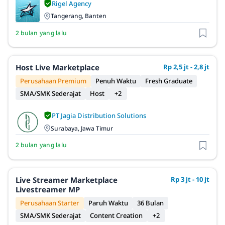
Rigel Agency
Tangerang, Banten
2 bulan yang lalu
Host Live Marketplace
Rp 2,5 jt - 2,8 jt
Perusahaan Premium
Penuh Waktu
Fresh Graduate
SMA/SMK Sederajat
Host
+2
PT Jagia Distribution Solutions
Surabaya, Jawa Timur
2 bulan yang lalu
Live Streamer Marketplace
Rp 3 jt - 10 jt
Livestreamer MP
Perusahaan Starter
Paruh Waktu
36 Bulan
SMA/SMK Sederajat
Content Creation
+2