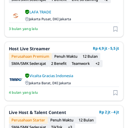
LAFA TRADE
Jakarta Pusat, DKI Jakarta
3 bulan yang lalu
Host Live Streamer
Rp 4,9 jt - 5,5 jt
Perusahaan Premium
Penuh Waktu
12 Bulan
SMA/SMK Sederajat
2 Benefit
Teamwork
+2
Vicalta Gracias Indonesia
Jakarta Barat, DKI Jakarta
4 bulan yang lalu
Live Host & Talent Content
Rp 2 jt - 4 jt
Perusahaan Starter
Penuh Waktu
12 Bulan
SMA/SMK Sederajat
TikTok
+3