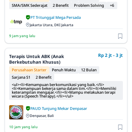
SMA/SMK Sederajat
2 Benefit
Problem Solving
+6
PT Tritunggal Mega Persada
Jakarta Utara, DKI Jakarta
9 jam yang lalu
Rp 2 jt - 3 jt
Terapis Untuk ABK (Anak
Berkebutuhan Khusus)
Perusahaan Starter
Penuh Waktu
12 Bulan
Sarjana S1
2 Benefit
<ul><li>Kemampuan berkomunikasi yang baik.</li>
<li>Kemampuan bekerja sama dalam tim.</li><li>Memiliki
keterampilan mengajar.</li><li>Mampu melakukan terapi
wicara (Speech Therapy).</li></ul>
PAUD Tunjung Mekar Denpasar
Denpasar, Bali
10 jam yang lalu