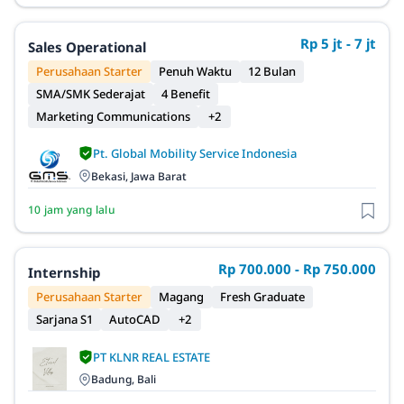
Rp 5 jt - 7 jt
Sales Operational
Perusahaan Starter
Penuh Waktu
12 Bulan
SMA/SMK Sederajat
4 Benefit
Marketing Communications
+2
Pt. Global Mobility Service Indonesia
Bekasi, Jawa Barat
10 jam yang lalu
Rp 700.000 - Rp 750.000
Internship
Perusahaan Starter
Magang
Fresh Graduate
Sarjana S1
AutoCAD
+2
PT KLNR REAL ESTATE
Badung, Bali