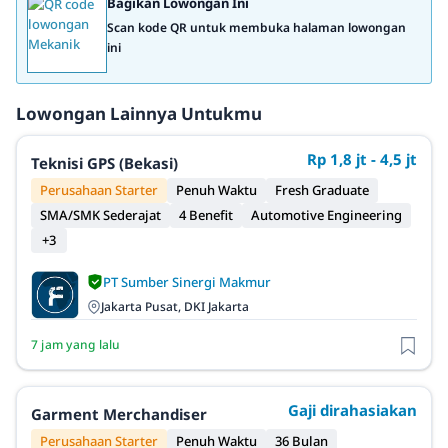
Bagikan Lowongan Ini
Scan kode QR untuk membuka halaman lowongan
ini
Lowongan Lainnya Untukmu
Rp 1,8 jt - 4,5 jt
Teknisi GPS (Bekasi)
Perusahaan Starter
Penuh Waktu
Fresh Graduate
SMA/SMK Sederajat
4 Benefit
Automotive Engineering
+3
PT Sumber Sinergi Makmur
Jakarta Pusat, DKI Jakarta
7 jam yang lalu
Gaji dirahasiakan
Garment Merchandiser
Perusahaan Starter
Penuh Waktu
36 Bulan