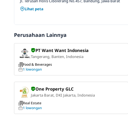
Jl. Terusan Holis Cibolerang No.457, Bandung, Jawa Barat
Lihat peta
Perusahaan Lainnya
PT Want Want Indonesia
Tangerang, Banten, Indonesia
Food & Beverages
1 lowongan
One Property GLC
Jakarta Barat, DKI Jakarta, Indonesia
Real Estate
1 lowongan