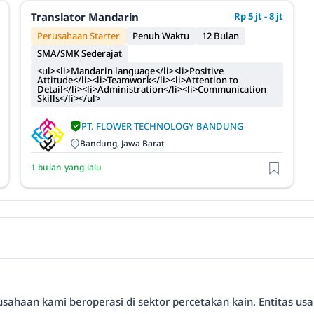
Translator Mandarin
Rp 5 jt - 8 jt
Perusahaan Starter
Penuh Waktu
12 Bulan
SMA/SMK Sederajat
<ul><li>Mandarin language</li><li>Positive
Attitude</li><li>Teamwork</li><li>Attention to
Detail</li><li>Administration</li><li>Communication
Skills</li></ul>
PT. FLOWER TECHNOLOGY BANDUNG
Bandung, Jawa Barat
1 bulan yang lalu
rusahaan kami beroperasi di sektor percetakan kain. Entitas 