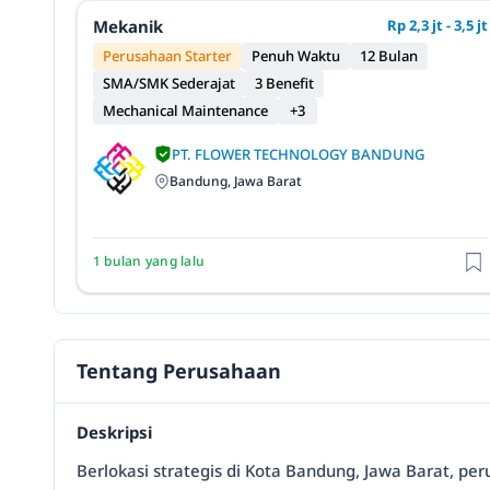
Mekanik
Rp 2,3 jt - 3,5 jt
Perusahaan Starter
Penuh Waktu
12 Bulan
SMA/SMK Sederajat
3 Benefit
Mechanical Maintenance
+3
PT. FLOWER TECHNOLOGY BANDUNG
Bandung, Jawa Barat
1 bulan yang lalu
Tentang Perusahaan
Deskripsi
Berlokasi strategis di Kota Bandung, Jawa Barat, pe