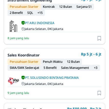
Instrument Engineering
Perusahaan Starter
Kontrak
12 Bulan
Sarjana S1
2 Benefit
SQL
+15
PT ARU INDONESIA
Jakarta Selatan, DKI Jakarta
8 jam yang lalu
Rp 5 jt - 6 jt
Sales Koordinator
Perusahaan Starter
Penuh Waktu
12 Bulan
SMA/SMK Sederajat
5 Benefit
Sales Management
+3
PT. SOLUSINDO BINTANG PRATAMA
Jakarta Selatan, DKI Jakarta
9 jam yang lalu
Rp 500.000 - Rp 2 jt