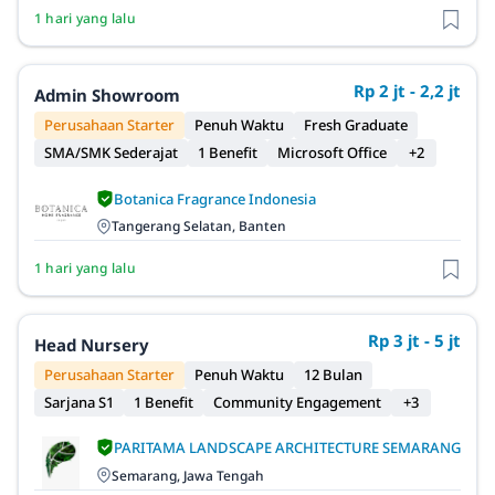
1 hari yang lalu
Rp 2 jt - 2,2 jt
Admin Showroom
Perusahaan Starter
Penuh Waktu
Fresh Graduate
SMA/SMK Sederajat
1 Benefit
Microsoft Office
+2
Botanica Fragrance Indonesia
Tangerang Selatan, Banten
1 hari yang lalu
Rp 3 jt - 5 jt
Head Nursery
Perusahaan Starter
Penuh Waktu
12 Bulan
Sarjana S1
1 Benefit
Community Engagement
+3
PARITAMA LANDSCAPE ARCHITECTURE SEMARANG
Semarang, Jawa Tengah