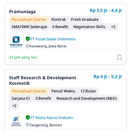
Rp 3,5 jt - 4,4 jt
Pramuniaga
Perusahaan Starter
Kontrak
Fresh Graduate
SMA/SMK Sederajat
6 Benefit
Negotiation Skills
+2
PT Pusat Gadai Indonesia
Karawang, Jawa Barat
23 jam yang lalu
Rp 4 jt - 5,2 jt
Staff Research & Development
Kosmetik
Perusahaan Starter
Penuh Waktu
12 Bulan
Sarjana S1
3 Benefit
Research and Development (R&D)
+2
PT Mulia Kairos Industri
Tangerang, Banten