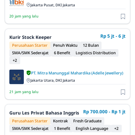
Jakarta Pusat, DKI Jakarta
20 jam yang lalu
Rp 5 jt - 6 jt
Kurir Stock Keeper
Perusahaan Starter
Penuh Waktu
12 Bulan
SMA/SMK Sederajat
6 Benefit
Logistics Distribution
+2
PT. Mitra Manunggal Mahardika (Adelle Jewellery)
Jakarta Utara, DKI Jakarta
21 jam yang lalu
Rp 700.000 - Rp 1 jt
Guru Les Privat Bahasa Inggris
Perusahaan Starter
Kontrak
Fresh Graduate
SMA/SMK Sederajat
1 Benefit
English Language
+2