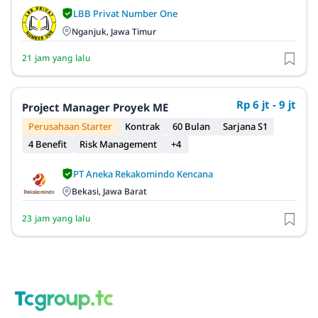
LBB Privat Number One
Nganjuk, Jawa Timur
21 jam yang lalu
Rp 6 jt - 9 jt
Project Manager Proyek ME
Perusahaan Starter
Kontrak
60 Bulan
Sarjana S1
4 Benefit
Risk Management
+4
PT Aneka Rekakomindo Kencana
Bekasi, Jawa Barat
23 jam yang lalu