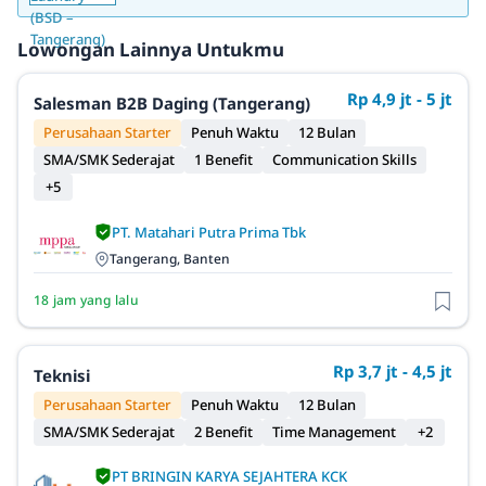
Lowongan Lainnya Untukmu
Rp 4,9 jt - 5 jt
Salesman B2B Daging (Tangerang)
Perusahaan Starter
Penuh Waktu
12 Bulan
SMA/SMK Sederajat
1 Benefit
Communication Skills
+5
PT. Matahari Putra Prima Tbk
Tangerang, Banten
18 jam yang lalu
Rp 3,7 jt - 4,5 jt
Teknisi
Perusahaan Starter
Penuh Waktu
12 Bulan
SMA/SMK Sederajat
2 Benefit
Time Management
+2
PT BRINGIN KARYA SEJAHTERA KCK