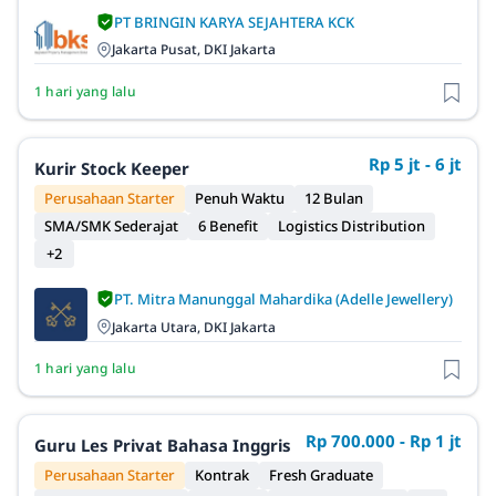
PT BRINGIN KARYA SEJAHTERA KCK
Jakarta Pusat, DKI Jakarta
1 hari yang lalu
Rp 5 jt - 6 jt
Kurir Stock Keeper
Perusahaan Starter
Penuh Waktu
12 Bulan
SMA/SMK Sederajat
6 Benefit
Logistics Distribution
+2
PT. Mitra Manunggal Mahardika (Adelle Jewellery)
Jakarta Utara, DKI Jakarta
1 hari yang lalu
Rp 700.000 - Rp 1 jt
Guru Les Privat Bahasa Inggris
Perusahaan Starter
Kontrak
Fresh Graduate