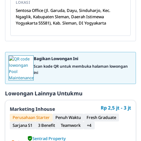
LOKASI
Sentosa Office (Jl. Garuda, Dayu, Sinduharjo, Kec.
Ngaglik, Kabupaten Sleman, Daerah Istimewa
Yogyakarta 55581), Kab. Sleman, DI Yogyakarta
Bagikan Lowongan Ini
Scan kode QR untuk membuka halaman lowongan
ini
Lowongan Lainnya Untukmu
Rp 2,5 jt - 3 jt
Marketing Inhouse
Perusahaan Starter
Penuh Waktu
Fresh Graduate
Sarjana S1
3 Benefit
Teamwork
+4
Sentrad Property