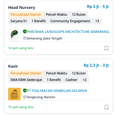
Rp 3 jt - 5 jt
Head Nursery
Perusahaan Starter
Penuh Waktu
12 Bulan
Sarjana S1
1 Benefit
Community Engagement
+3
PARITAMA LANDSCAPE ARCHITECTURE SEMARANG
Semarang, Jawa Tengah
14 jam yang lalu
Rp 2,3 jt - 3 jt
Kasir
Perusahaan Starter
Penuh Waktu
12 Bulan
SMA/SMK Sederajat
1 Benefit
Cashier
+2
PT TIGA MACAN SEMBILAN DELAPAN
Tangerang, Banten
15 jam yang lalu