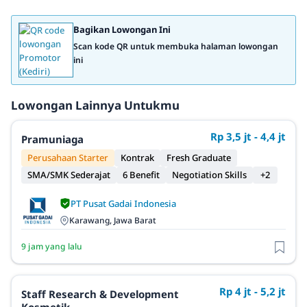
Bagikan Lowongan Ini
Scan kode QR untuk membuka halaman lowongan
ini
Lowongan Lainnya Untukmu
Rp 3,5 jt - 4,4 jt
Pramuniaga
Perusahaan Starter
Kontrak
Fresh Graduate
SMA/SMK Sederajat
6 Benefit
Negotiation Skills
+2
PT Pusat Gadai Indonesia
Karawang, Jawa Barat
9 jam yang lalu
Rp 4 jt - 5,2 jt
Staff Research & Development
Kosmetik