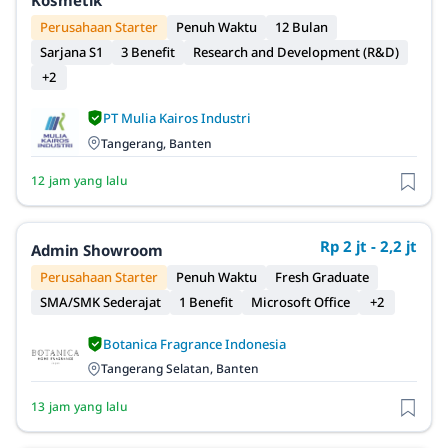
Perusahaan Starter
Penuh Waktu
12 Bulan
Sarjana S1
3 Benefit
Research and Development (R&D)
+2
PT Mulia Kairos Industri
Tangerang, Banten
12 jam yang lalu
Rp 2 jt - 2,2 jt
Admin Showroom
Perusahaan Starter
Penuh Waktu
Fresh Graduate
SMA/SMK Sederajat
1 Benefit
Microsoft Office
+2
Botanica Fragrance Indonesia
Tangerang Selatan, Banten
13 jam yang lalu