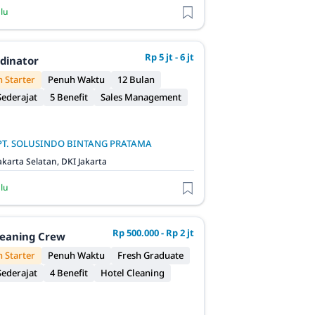
alu
Rp 5 jt - 6 jt
rdinator
 Starter
Penuh Waktu
12 Bulan
ederajat
5 Benefit
Sales Management
PT. SOLUSINDO BINTANG PRATAMA
akarta Selatan, DKI Jakarta
alu
Rp 500.000 - Rp 2 jt
leaning Crew
 Starter
Penuh Waktu
Fresh Graduate
ederajat
4 Benefit
Hotel Cleaning