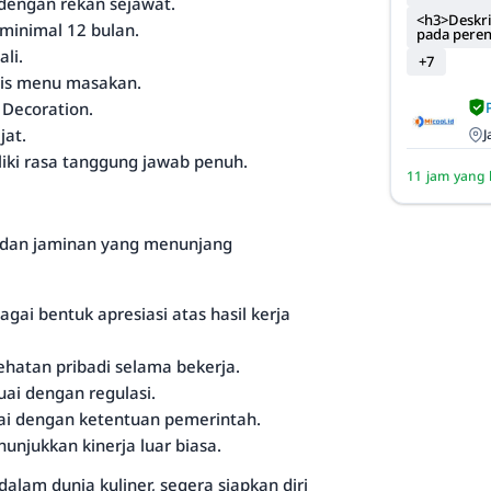
dengan rekan sejawat.
<h3>Deskri
 minimal 12 bulan.
pada pere
li.
+7
nis menu masakan.
 Decoration.
jat.
J
iliki rasa tanggung jawab penuh.
11 jam yang 
 dan jaminan yang menunjang
gai bentuk apresiasi atas hasil kerja
hatan pribadi selama bekerja.
uai dengan regulasi.
suai dengan ketentuan pemerintah.
njukkan kinerja luar biasa.
alam dunia kuliner, segera siapkan diri