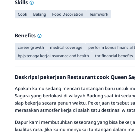
Skills
Cook
Baking
Food Decoration
Teamwork
Benefits
career growth
medical coverage
perform bonus financial 
bpjs tenaga kerja insurance and health
thr financial benefits
Deskripsi pekerjaan Restaurant cook Queen Sa
Apakah kamu sedang mencari tantangan baru untuk me
Sagara yang berlokasi di wilayah Badung saat ini sed
siap bekerja secara penuh waktu. Pekerjaan tersebut s
merasakan atmosfer kerja di salah satu destinasi wisata
Dapur kami membutuhkan seseorang yang bisa bekerj
kualitas rasa. Jika kamu menyukai tantangan dalam m