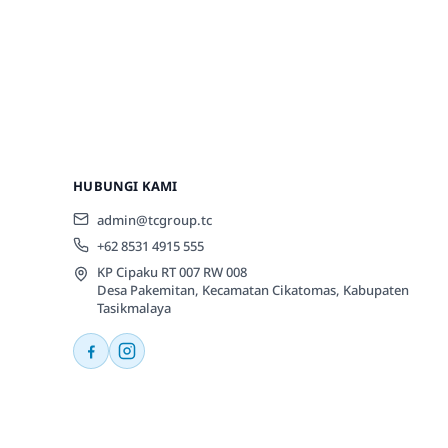
HUBUNGI KAMI
admin@tcgroup.tc
+62 8531 4915 555
KP Cipaku RT 007 RW 008
Desa Pakemitan, Kecamatan Cikatomas, Kabupaten
Tasikmalaya