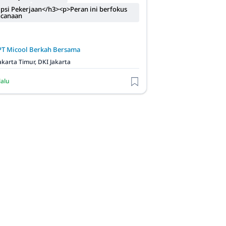
psi Pekerjaan</h3><p>Peran ini berfokus
ncanaan
PT Micool Berkah Bersama
akarta Timur, DKI Jakarta
lalu