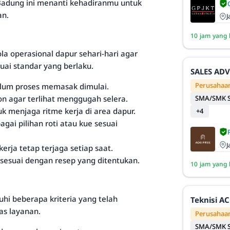
h Badung ini menanti kehadiranmu untuk
an.
J
10 jam yang 
a operasional dapur sehari-hari agar
uai standar yang berlaku.
SALES AD
Perusahaan
lum proses memasak dimulai.
SMA/SMK S
on agar terlihat menggugah selera.
k menjaga ritme kerja di area dapur.
+4
ai pilihan roti atau kue sesuai
J
rja tetap terjaga setiap saat.
sesuai dengan resep yang ditentukan.
10 jam yang 
hi beberapa kriteria yang telah
Teknisi AC
as layanan.
Perusahaan
SMA/SMK S