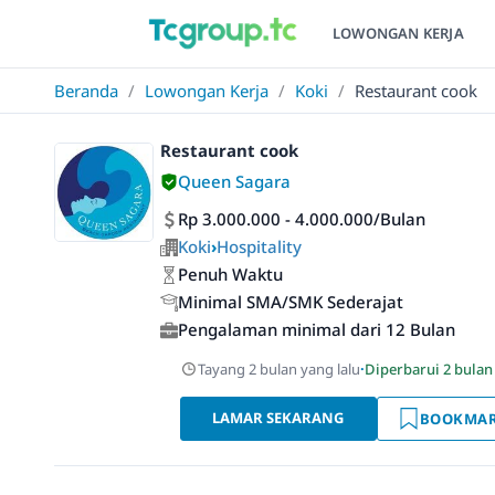
LOWONGAN KERJA
Beranda
/
Lowongan Kerja
/
Koki
/
Restaurant cook
Restaurant cook
Queen Sagara
Rp 3.000.000 - 4.000.000/Bulan
Koki
›
Hospitality
Penuh Waktu
Minimal SMA/SMK Sederajat
Pengalaman minimal dari 12 Bulan
Tayang 2 bulan yang lalu
·
Diperbarui 2 bulan
LAMAR SEKARANG
BOOKMA