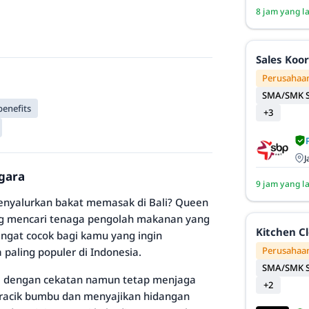
8 jam yang l
Sales Koo
Perusahaan
SMA/SMK S
benefits
+3
J
gara
9 jam yang l
nyalurkan bakat memasak di Bali? Queen
ang mencari tenaga pengolah makanan yang
Kitchen C
angat cocok bagi kamu yang ingin
Perusahaan
 paling populer di Indonesia.
SMA/SMK S
a dengan cekatan namun tetap menjaga
+2
eracik bumbu dan menyajikan hidangan