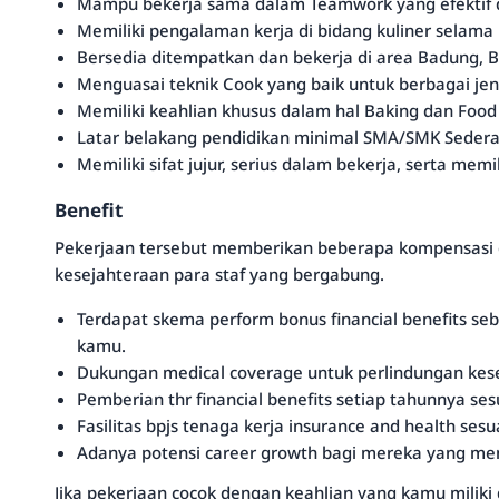
Mampu bekerja sama dalam Teamwork yang efektif 
Memiliki pengalaman kerja di bidang kuliner selama
Bersedia ditempatkan dan bekerja di area Badung, Ba
Menguasai teknik Cook yang baik untuk berbagai je
Memiliki keahlian khusus dalam hal Baking dan Food
Latar belakang pendidikan minimal SMA/SMK Sedera
Memiliki sifat jujur, serius dalam bekerja, serta mem
Benefit
Pekerjaan tersebut memberikan beberapa kompensasi
kesejahteraan para staf yang bergabung.
Terdapat skema perform bonus financial benefits seba
kamu.
Dukungan medical coverage untuk perlindungan kese
Pemberian thr financial benefits setiap tahunnya ses
Fasilitas bpjs tenaga kerja insurance and health se
Adanya potensi career growth bagi mereka yang menu
Jika pekerjaan cocok dengan keahlian yang kamu miliki d