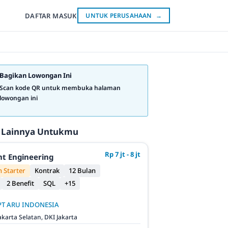
DAFTAR
MASUK
UNTUK PERUSAHAAN
→
Bagikan Lowongan Ini
Scan kode QR untuk membuka halaman
lowongan ini
 Lainnya Untukmu
Rp 7 jt - 8 jt
t Engineering
 Starter
Kontrak
12 Bulan
2 Benefit
SQL
+15
PT ARU INDONESIA
akarta Selatan, DKI Jakarta