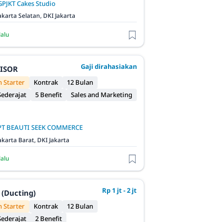
GPJKT Cakes Studio
akarta Selatan, DKI Jakarta
lalu
Gaji dirahasiakan
VISOR
 Starter
Kontrak
12 Bulan
ederajat
5 Benefit
Sales and Marketing
PT BEAUTI SEEK COMMERCE
akarta Barat, DKI Jakarta
lalu
Rp 1 jt - 2 jt
 (Ducting)
 Starter
Kontrak
12 Bulan
ederajat
2 Benefit