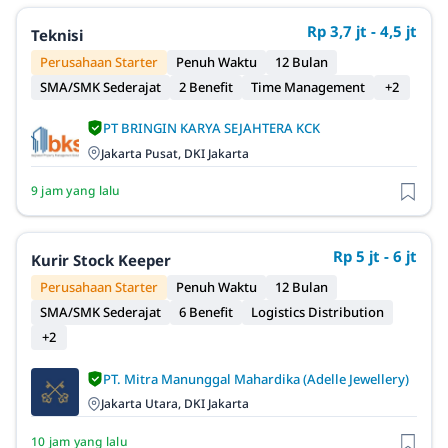
Rp 3,7 jt - 4,5 jt
Teknisi
Perusahaan Starter
Penuh Waktu
12 Bulan
SMA/SMK Sederajat
2 Benefit
Time Management
+2
PT BRINGIN KARYA SEJAHTERA KCK
Jakarta Pusat, DKI Jakarta
9 jam yang lalu
Rp 5 jt - 6 jt
Kurir Stock Keeper
Perusahaan Starter
Penuh Waktu
12 Bulan
SMA/SMK Sederajat
6 Benefit
Logistics Distribution
+2
PT. Mitra Manunggal Mahardika (Adelle Jewellery)
Jakarta Utara, DKI Jakarta
10 jam yang lalu