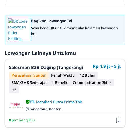
Bagikan Lowongan Ini
Scan kode QR untuk membuka halaman lowongan
ini
Lowongan Lainnya Untukmu
Rp 4,9 jt - 5 jt
Salesman B2B Daging (Tangerang)
Perusahaan Starter
Penuh Waktu
12 Bulan
SMA/SMK Sederajat
1 Benefit
Communication Skills
+5
PT. Matahari Putra Prima Tbk
Tangerang, Banten
8 jam yang lalu