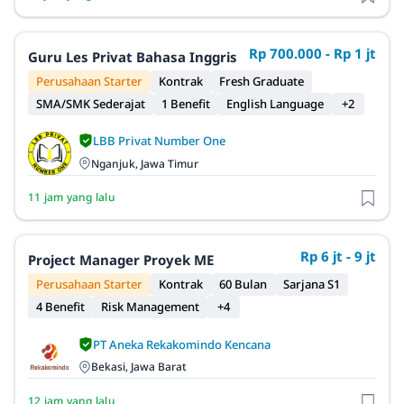
Rp 700.000 - Rp 1 jt
Guru Les Privat Bahasa Inggris
Perusahaan Starter
Kontrak
Fresh Graduate
SMA/SMK Sederajat
1 Benefit
English Language
+2
LBB Privat Number One
Nganjuk, Jawa Timur
11 jam yang lalu
Rp 6 jt - 9 jt
Project Manager Proyek ME
Perusahaan Starter
Kontrak
60 Bulan
Sarjana S1
4 Benefit
Risk Management
+4
PT Aneka Rekakomindo Kencana
Bekasi, Jawa Barat
12 jam yang lalu