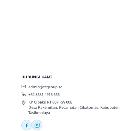
HUBUNGI KAMI
admin@tcgroup.tc
+62 8531 4915 555
KP Cipaku RT 007 RW 008
Desa Pakemitan, Kecamatan Cikatomas, Kabupaten
Tasikmalaya