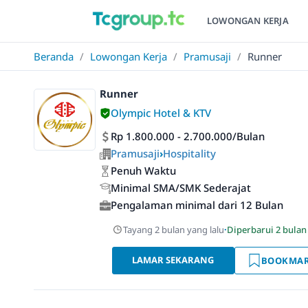
LOWONGAN KERJA
Beranda
/
Lowongan Kerja
/
Pramusaji
/
Runner
Runner
Olympic Hotel & KTV
Rp 1.800.000 - 2.700.000/Bulan
Pramusaji
›
Hospitality
Penuh Waktu
Minimal SMA/SMK Sederajat
Pengalaman minimal dari 12 Bulan
Tayang 2 bulan yang lalu
·
Diperbarui 2 bulan
LAMAR SEKARANG
BOOKMA