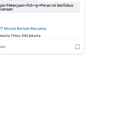
psi Pekerjaan</h3><p>Peran ini berfokus
ncanaan
PT Micool Berkah Bersama
akarta Timur, DKI Jakarta
lalu