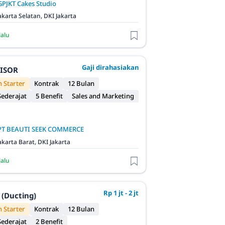
GPJKT Cakes Studio
akarta Selatan, DKI Jakarta
lalu
Gaji dirahasiakan
VISOR
 Starter
Kontrak
12 Bulan
ederajat
5 Benefit
Sales and Marketing
PT BEAUTI SEEK COMMERCE
akarta Barat, DKI Jakarta
lalu
Rp 1 jt - 2 jt
 (Ducting)
 Starter
Kontrak
12 Bulan
ederajat
2 Benefit