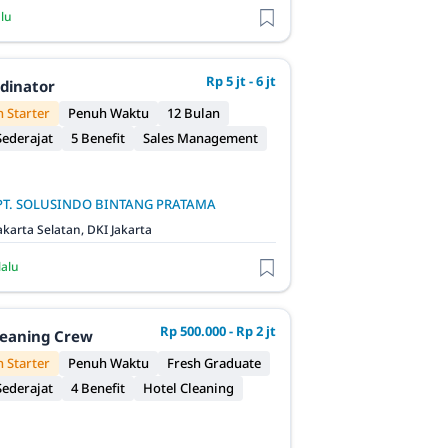
alu
Rp 5 jt - 6 jt
rdinator
 Starter
Penuh Waktu
12 Bulan
ederajat
5 Benefit
Sales Management
PT. SOLUSINDO BINTANG PRATAMA
akarta Selatan, DKI Jakarta
lalu
Rp 500.000 - Rp 2 jt
leaning Crew
 Starter
Penuh Waktu
Fresh Graduate
ederajat
4 Benefit
Hotel Cleaning