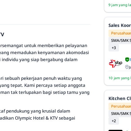
9 jam yang l
Sales Koo
Perusahaan
TV
SMA/SMK S
bersemangat untuk memberikan pelayanan
+3
nasi yang memadukan kenyamanan akomodasi
 individu yang siap bergabung dalam
J
cari sebuah pekerjaan penuh waktu yang
10 jam yang 
ang tepat. Kami percaya setiap anggota
man tak terlupakan bagi setiap tamu yang
Kitchen C
Perusahaan
taf pendukung yang krusial dalam
SMA/SMK S
adikan Olympic Hotel & KTV sebagai
+2