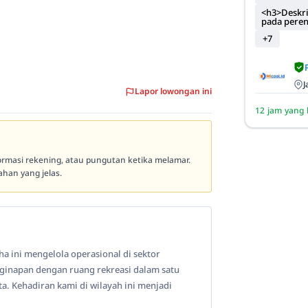
<h3>Deskri
pada pere
+7
J
Lapor lowongan ini
12 jam yang 
formasi rekening, atau pungutan ketika melamar.
han yang jelas.
aha ini mengelola operasional di sektor
nginapan dengan ruang rekreasi dalam satu
. Kehadiran kami di wilayah ini menjadi