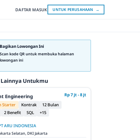
DAFTAR
MASUK
UNTUK PERUSAHAAN
→
Bagikan Lowongan Ini
Scan kode QR untuk membuka halaman
lowongan ini
 Lainnya Untukmu
Rp 7 jt - 8 jt
t Engineering
 Starter
Kontrak
12 Bulan
2 Benefit
SQL
+15
PT ARU INDONESIA
akarta Selatan, DKI Jakarta