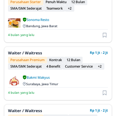
Perusahaan Starter
Penuh Waktu
12 Bulan
SMA/SMK Sederajat
Teamwork
+2
Sonoma Resto
Bandung, Jawa Barat
4 bulan yang lalu
Waiter / Waitress
Rp 1 jt - 2 jt
Perusahaan Premium
Kontrak
12 Bulan
SMA/SMK Sederajat
4 Benefit
Customer Service
+2
Bakmi Makyus
Surabaya, Jawa Timur
4 bulan yang lalu
Waiter / Waitress
Rp 1 jt - 2 jt