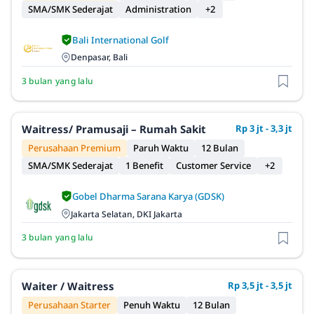
SMA/SMK Sederajat
Administration
+2
Bali International Golf
Denpasar, Bali
3 bulan yang lalu
Waitress/ Pramusaji – Rumah Sakit
Rp 3 jt - 3,3 jt
Perusahaan Premium
Paruh Waktu
12 Bulan
SMA/SMK Sederajat
1 Benefit
Customer Service
+2
Gobel Dharma Sarana Karya (GDSK)
Jakarta Selatan, DKI Jakarta
3 bulan yang lalu
Waiter / Waitress
Rp 3,5 jt - 3,5 jt
Perusahaan Starter
Penuh Waktu
12 Bulan