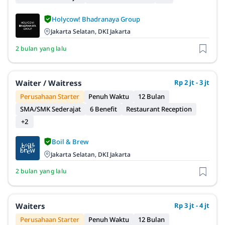
Holycow! Bhadranaya Group
Jakarta Selatan, DKI Jakarta
2 bulan yang lalu
Waiter / Waitress
Rp 2 jt - 3 jt
Perusahaan Starter
Penuh Waktu
12 Bulan
SMA/SMK Sederajat
6 Benefit
Restaurant Reception
+2
Boil & Brew
Jakarta Selatan, DKI Jakarta
2 bulan yang lalu
Waiters
Rp 3 jt - 4 jt
Perusahaan Starter
Penuh Waktu
12 Bulan