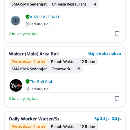
SMA/SMK Sederajat
Chinese Restaurant
+4
ARZU CAFE BALI
Badung, Bali
2 bulan yang lalu
Waiter (Male) Area Bali
Gaji dirahasiakan
Perusahaan Starter
Penuh Waktu
12 Bulan
SMA/SMK Sederajat
Teamwork
+5
The Bali Crab
Badung, Bali
3 bulan yang lalu
Daily Worker Waiter/ss
Rp 2,5 jt - 3,5 jt
Perusahaan Starter
Penuh Waktu
12 Bulan