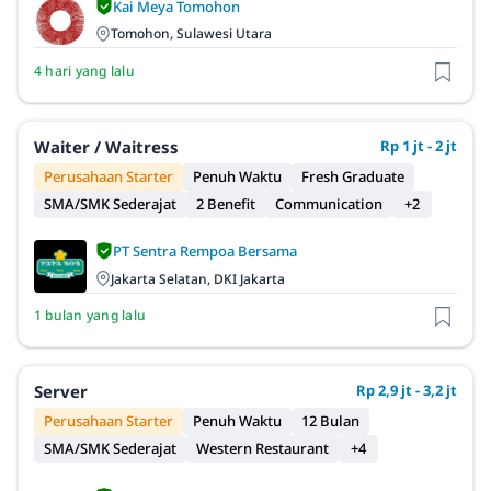
Kai Meya Tomohon
Tomohon, Sulawesi Utara
4 hari yang lalu
Waiter / Waitress
Rp 1 jt - 2 jt
Perusahaan Starter
Penuh Waktu
Fresh Graduate
SMA/SMK Sederajat
2 Benefit
Communication
+2
PT Sentra Rempoa Bersama
Jakarta Selatan, DKI Jakarta
1 bulan yang lalu
Server
Rp 2,9 jt - 3,2 jt
Perusahaan Starter
Penuh Waktu
12 Bulan
SMA/SMK Sederajat
Western Restaurant
+4