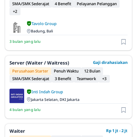
SMA/SMK Sederajat
4 Benefit
Pelayanan Pelanggan
+2
Tavolo Group
Badung, Bali
3 bulan yang lalu
Server (Waiter / Waitress)
Gaji dirahasiakan
Perusahaan Starter
Penuh Waktu
12 Bulan
SMA/SMK Sederajat
3 Benefit
Teamwork
+3
Inti Indah Group
Jakarta Selatan, DKI Jakarta
4 bulan yang lalu
Waiter
Rp 1 jt - 2 jt