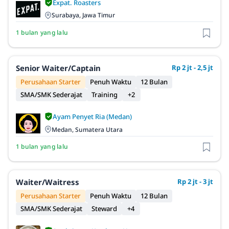
Expat. Roasters
Surabaya, Jawa Timur
1 bulan yang lalu
Senior Waiter/captain
Rp 2 jt - 2,5 jt
Perusahaan Starter
Penuh Waktu
12 Bulan
SMA/SMK Sederajat
Training
+2
Ayam Penyet Ria (Medan)
Medan, Sumatera Utara
1 bulan yang lalu
Waiter/Waitress
Rp 2 jt - 3 jt
Perusahaan Starter
Penuh Waktu
12 Bulan
SMA/SMK Sederajat
Steward
+4