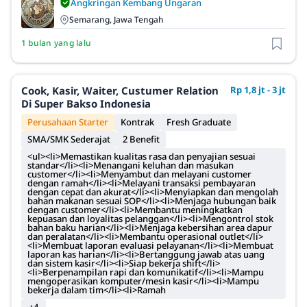
Angkringan Kembang Ungaran
Semarang, Jawa Tengah
1 bulan yang lalu
Cook, Kasir, Waiter, Custumer Relation
Rp 1,8 jt - 3 jt
Di Super Bakso Indonesia
Perusahaan Starter
Kontrak
Fresh Graduate
SMA/SMK Sederajat
2 Benefit
<ul><li>Memastikan kualitas rasa dan penyajian sesuai
standar</li><li>Menangani keluhan dan masukan
customer</li><li>Menyambut dan melayani customer
dengan ramah</li><li>Melayani transaksi pembayaran
dengan cepat dan akurat</li><li>Menyiapkan dan mengolah
bahan makanan sesuai SOP</li><li>Menjaga hubungan baik
dengan customer</li><li>Membantu meningkatkan
kepuasan dan loyalitas pelanggan</li><li>Mengontrol stok
bahan baku harian</li><li>Menjaga kebersihan area dapur
dan peralatan</li><li>Membantu operasional outlet</li>
<li>Membuat laporan evaluasi pelayanan</li><li>Membuat
laporan kas harian</li><li>Bertanggung jawab atas uang
dan sistem kasir</li><li>Siap bekerja shift</li>
<li>Berpenampilan rapi dan komunikatif</li><li>Mampu
mengoperasikan komputer/mesin kasir</li><li>Mampu
bekerja dalam tim</li><li>Ramah
+4