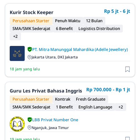
Rp 5 jt - 6 jt
Kurir Stock Keeper
Perusahaan Starter
Penuh Waktu
12 Bulan
SMA/SMK Sederajat
6 Benefit
Logistics Distribution
+2
PT. Mitra Manunggal Mahardika (Adelle Jewellery)
Jakarta Utara, DKI Jakarta
18 jam yang lalu
Rp 700.000 - Rp 1 jt
Guru Les Privat Bahasa Inggris
Perusahaan Starter
Kontrak
Fresh Graduate
SMA/SMK Sederajat
1 Benefit
English Language
+2
LBB Privat Number One
Nganjuk, Jawa Timur
19 jam yang lalu