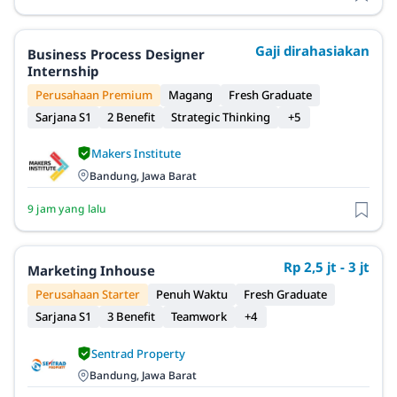
Gaji dirahasiakan
Business Process Designer
Internship
Perusahaan Premium
Magang
Fresh Graduate
Sarjana S1
2 Benefit
Strategic Thinking
+5
Makers Institute
Bandung, Jawa Barat
9 jam yang lalu
Rp 2,5 jt - 3 jt
Marketing Inhouse
Perusahaan Starter
Penuh Waktu
Fresh Graduate
Sarjana S1
3 Benefit
Teamwork
+4
Sentrad Property
Bandung, Jawa Barat