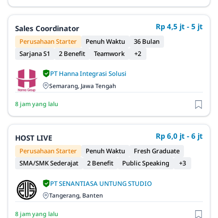
Rp 4,5 jt - 5 jt
Sales Coordinator
Perusahaan Starter
Penuh Waktu
36 Bulan
Sarjana S1
2 Benefit
Teamwork
+2
PT Hanna Integrasi Solusi
Semarang, Jawa Tengah
8 jam yang lalu
Rp 6,0 jt - 6 jt
HOST LIVE
Perusahaan Starter
Penuh Waktu
Fresh Graduate
SMA/SMK Sederajat
2 Benefit
Public Speaking
+3
PT SENANTIASA UNTUNG STUDIO
Tangerang, Banten
8 jam yang lalu