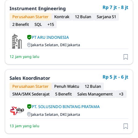
Rp 7 jt - 8 jt
Instrument Engineering
Perusahaan Starter
Kontrak
12 Bulan
Sarjana S1
2 Benefit
SQL
+15
PT ARU INDONESIA
Jakarta Selatan, DKI Jakarta
12 jam yang lalu
Rp 5 jt - 6 jt
Sales Koordinator
Perusahaan Starter
Penuh Waktu
12 Bulan
SMA/SMK Sederajat
5 Benefit
Sales Management
+3
PT. SOLUSINDO BINTANG PRATAMA
Jakarta Selatan, DKI Jakarta
13 jam yang lalu