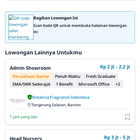
Bagikan Lowongan Ini
Scan kode QR untuk membuka halaman lowongan
ini
Lowongan Lainnya Untukmu
Rp 2 jt - 2,2 jt
Admin Showroom
Perusahaan Starter
Penuh Waktu
Fresh Graduate
SMA/SMK Sederajat
1 Benefit
Microsoft Office
+2
Botanica Fragrance Indonesia
Tangerang Selatan, Banten
7 jam yang lalu
Rp 3 jt - 5 jt
Head Nursery