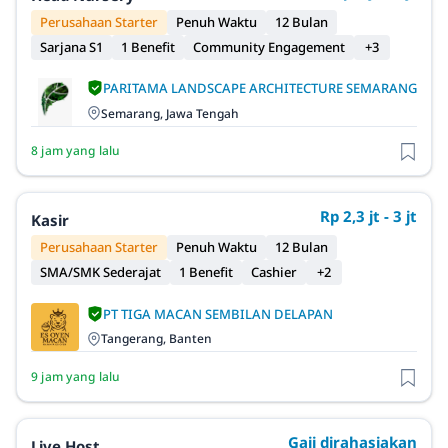
Perusahaan Starter
Penuh Waktu
12 Bulan
Sarjana S1
1 Benefit
Community Engagement
+3
PARITAMA LANDSCAPE ARCHITECTURE SEMARANG
Semarang, Jawa Tengah
8 jam yang lalu
Rp 2,3 jt - 3 jt
Kasir
Perusahaan Starter
Penuh Waktu
12 Bulan
SMA/SMK Sederajat
1 Benefit
Cashier
+2
PT TIGA MACAN SEMBILAN DELAPAN
Tangerang, Banten
9 jam yang lalu
Gaji dirahasiakan
Live Host