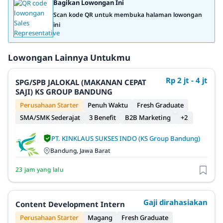
Bagikan Lowongan Ini
Scan kode QR untuk membuka halaman lowongan
ini
Lowongan Lainnya Untukmu
Rp 2 jt - 4 jt
SPG/SPB JALOKAL (MAKANAN CEPAT
SAJI) KS GROUP BANDUNG
Perusahaan Starter
Penuh Waktu
Fresh Graduate
SMA/SMK Sederajat
3 Benefit
B2B Marketing
+2
PT. KINKLAUS SUKSES INDO (KS Group Bandung)
Bandung, Jawa Barat
23 jam yang lalu
Gaji dirahasiakan
Content Development Intern
Perusahaan Starter
Magang
Fresh Graduate