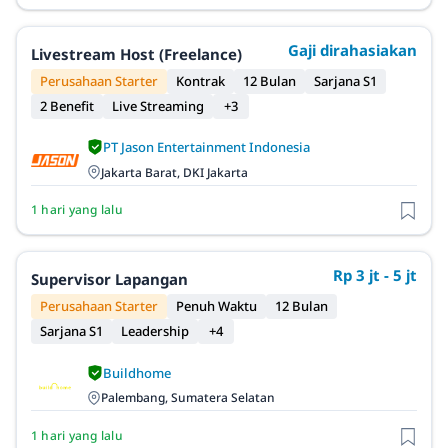
Gaji dirahasiakan
Livestream Host (Freelance)
Perusahaan Starter
Kontrak
12 Bulan
Sarjana S1
2 Benefit
Live Streaming
+3
PT Jason Entertainment Indonesia
Jakarta Barat, DKI Jakarta
1 hari yang lalu
Rp 3 jt - 5 jt
Supervisor Lapangan
Perusahaan Starter
Penuh Waktu
12 Bulan
Sarjana S1
Leadership
+4
Buildhome
Palembang, Sumatera Selatan
1 hari yang lalu