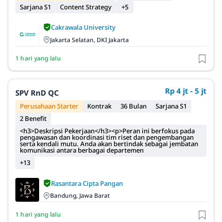
Sarjana S1
Content Strategy
+5
Cakrawala University
Jakarta Selatan, DKI Jakarta
1 hari yang lalu
Rp 4 jt - 5 jt
SPV RnD QC
Perusahaan Starter
Kontrak
36 Bulan
Sarjana S1
2 Benefit
<h3>Deskripsi Pekerjaan</h3><p>Peran ini berfokus pada
pengawasan dan koordinasi tim riset dan pengembangan
serta kendali mutu. Anda akan bertindak sebagai jembatan
komunikasi antara berbagai departemen
+13
Rasantara Cipta Pangan
Bandung, Jawa Barat
1 hari yang lalu