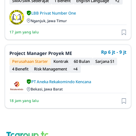
SMA/SMK Sederajat
1 Benefit
English Language
+2
LBB Privat Number One
Nganjuk, Jawa Timur
17 jam yang lalu
Rp 6 jt - 9 jt
Project Manager Proyek ME
Perusahaan Starter
Kontrak
60 Bulan
Sarjana S1
4 Benefit
Risk Management
+4
PT Aneka Rekakomindo Kencana
Bekasi, Jawa Barat
18 jam yang lalu