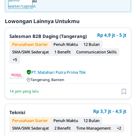
ini
Lowongan Lainnya Untukmu
Rp 4,9 jt - 5 jt
Salesman B2B Daging (Tangerang)
Perusahaan Starter
Penuh Waktu
12 Bulan
SMA/SMK Sederajat
1 Benefit
Communication Skills
+5
PT. Matahari Putra Prima Tbk
Tangerang, Banten
14 jam yang lalu
Rp 3,7 jt - 4,5 jt
Teknisi
Perusahaan Starter
Penuh Waktu
12 Bulan
SMA/SMK Sederajat
2 Benefit
Time Management
+2