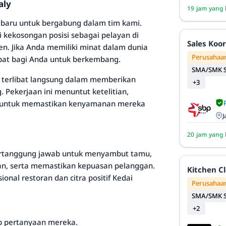
aly
19 jam yang 
 baru untuk bergabung dalam tim kami.
 kekosongan posisi sebagai pelayan di
Sales Koo
en. Jika Anda memiliki minat dalam dunia
Perusahaan
epat bagi Anda untuk berkembang.
SMA/SMK S
n terlibat langsung dalam memberikan
+3
 Pekerjaan ini menuntut ketelitian,
 untuk memastikan kenyamanan mereka
J
20 jam yang 
bertanggung jawab untuk menyambut tamu,
, serta memastikan kepuasan pelanggan.
Kitchen C
onal restoran dan citra positif Kedai
Perusahaan
SMA/SMK S
+2
 pertanyaan mereka.