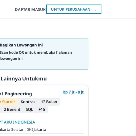
DAFTAR
MASUK
UNTUK PERUSAHAAN
→
Bagikan Lowongan Ini
Scan kode QR untuk membuka halaman
lowongan ini
 Lainnya Untukmu
Rp 7 jt - 8 jt
t Engineering
 Starter
Kontrak
12 Bulan
2 Benefit
SQL
+15
PT ARU INDONESIA
akarta Selatan, DKI Jakarta