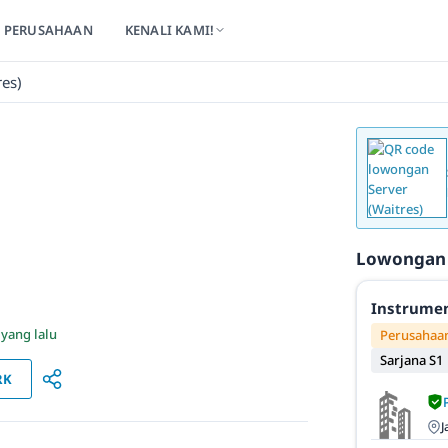
PERUSAHAAN
KENALI KAMI!
res)
Lowongan
Instrumen
 yang lalu
Perusahaan
Sarjana S1
RK
J