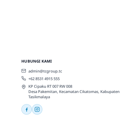
HUBUNGI KAMI
admin@tcgroup.tc
+62 8531 4915 555
KP Cipaku RT 007 RW 008
Desa Pakemitan, Kecamatan Cikatomas, Kabupaten
Tasikmalaya