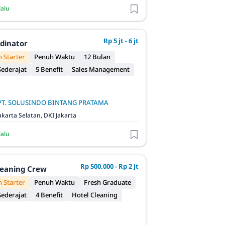
lalu
Rp 5 jt - 6 jt
rdinator
 Starter
Penuh Waktu
12 Bulan
ederajat
5 Benefit
Sales Management
PT. SOLUSINDO BINTANG PRATAMA
akarta Selatan, DKI Jakarta
lalu
Rp 500.000 - Rp 2 jt
leaning Crew
 Starter
Penuh Waktu
Fresh Graduate
ederajat
4 Benefit
Hotel Cleaning