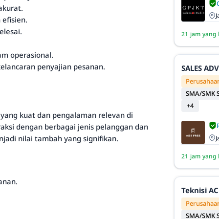
kurat.
J
efisien.
lesai.
21 jam yang 
m operasional.
elancaran penyajian pesanan.
SALES AD
Perusahaan
SMA/SMK S
+4
 yang kuat dan pengalaman relevan di
raksi dengan berbagai jenis pelanggan dan
adi nilai tambah yang signifikan.
J
21 jam yang 
anan.
Teknisi AC
Perusahaan
SMA/SMK S