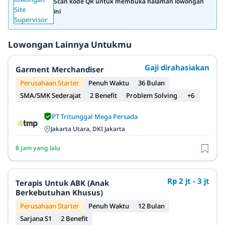
Scan kode QR untuk membuka halaman lowongan
ini
Lowongan Lainnya Untukmu
Gaji dirahasiakan
Garment Merchandiser
Perusahaan Starter
Penuh Waktu
36 Bulan
SMA/SMK Sederajat
2 Benefit
Problem Solving
+6
PT Tritunggal Mega Persada
Jakarta Utara, DKI Jakarta
8 jam yang lalu
Rp 2 jt - 3 jt
Terapis Untuk ABK (Anak
Berkebutuhan Khusus)
Perusahaan Starter
Penuh Waktu
12 Bulan
Sarjana S1
2 Benefit