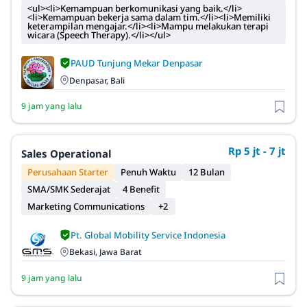
<ul><li>Kemampuan berkomunikasi yang baik.</li>
<li>Kemampuan bekerja sama dalam tim.</li><li>Memiliki
keterampilan mengajar.</li><li>Mampu melakukan terapi
wicara (Speech Therapy).</li></ul>
PAUD Tunjung Mekar Denpasar
Denpasar, Bali
9 jam yang lalu
Rp 5 jt - 7 jt
Sales Operational
Perusahaan Starter
Penuh Waktu
12 Bulan
SMA/SMK Sederajat
4 Benefit
Marketing Communications
+2
Pt. Global Mobility Service Indonesia
Bekasi, Jawa Barat
9 jam yang lalu