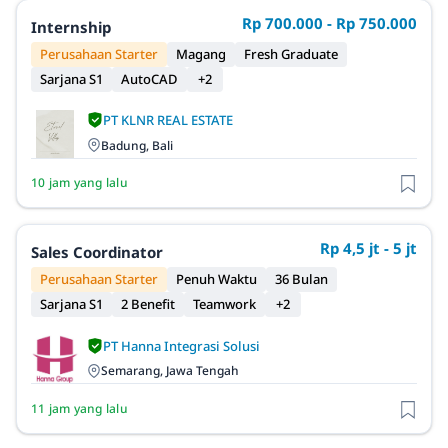
Rp 700.000 - Rp 750.000
Internship
Perusahaan Starter
Magang
Fresh Graduate
Sarjana S1
AutoCAD
+2
PT KLNR REAL ESTATE
Badung, Bali
10 jam yang lalu
Rp 4,5 jt - 5 jt
Sales Coordinator
Perusahaan Starter
Penuh Waktu
36 Bulan
Sarjana S1
2 Benefit
Teamwork
+2
PT Hanna Integrasi Solusi
Semarang, Jawa Tengah
11 jam yang lalu