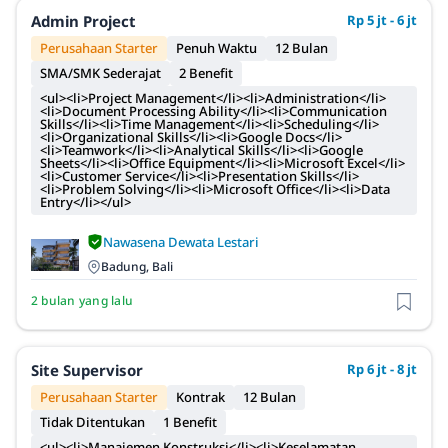
Admin Project
Rp 5 jt - 6 jt
Perusahaan Starter
Penuh Waktu
12 Bulan
SMA/SMK Sederajat
2 Benefit
<ul><li>Project Management</li><li>Administration</li>
<li>Document Processing Ability</li><li>Communication
Skills</li><li>Time Management</li><li>Scheduling</li>
<li>Organizational Skills</li><li>Google Docs</li>
<li>Teamwork</li><li>Analytical Skills</li><li>Google
Sheets</li><li>Office Equipment</li><li>Microsoft Excel</li>
<li>Customer Service</li><li>Presentation Skills</li>
<li>Problem Solving</li><li>Microsoft Office</li><li>Data
Entry</li></ul>
Nawasena Dewata Lestari
Badung, Bali
2 bulan yang lalu
Site Supervisor
Rp 6 jt - 8 jt
Perusahaan Starter
Kontrak
12 Bulan
Tidak Ditentukan
1 Benefit
<ul><li>Manajemen Konstruksi</li><li>Keselamatan