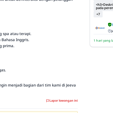
<h3>Deskri
pada pere
+7
J
 spa atau terapi.
Bahasa Inggris.
1 hari yang l
g prima.
gas.
gin menjadi bagian dari tim kami di Jeeva
Lapor lowongan ini