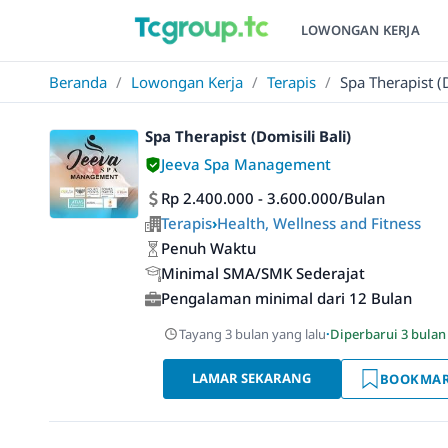
LOWONGAN KERJA
Beranda
/
Lowongan Kerja
/
Terapis
/
Spa Therapist (D
Spa Therapist (Domisili Bali)
Jeeva Spa Management
Rp 2.400.000 - 3.600.000/Bulan
Terapis
›
Health, Wellness and Fitness
Penuh Waktu
Minimal SMA/SMK Sederajat
Pengalaman minimal dari 12 Bulan
Tayang 3 bulan yang lalu
·
Diperbarui 3 bulan
LAMAR SEKARANG
BOOKMA