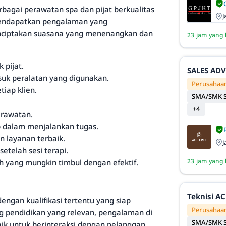
bagai perawatan spa dan pijat berkualitas
J
mendapatkan pengalaman yang
ciptakan suasana yang menenangkan dan
23 jam yang 
 pijat.
SALES AD
asuk peralatan yang digunakan.
Perusahaan
tiap klien.
SMA/SMK S
+4
erawatan.
b dalam menjalankan tugas.
 layanan terbaik.
J
etelah sesi terapi.
23 jam yang 
 yang mungkin timbul dengan efektif.
Teknisi AC
dengan kualifikasi tertentu yang siap
Perusahaan
ng pendidikan yang relevan, pengalaman di
SMA/SMK S
ik untuk berinteraksi dengan pelanggan