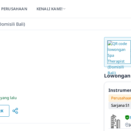
PERUSAHAAN
KENALI KAMI!
omisili Bali)
Lowongan
Instrumen
 yang lalu
Perusahaan
Sarjana S1
RK
J