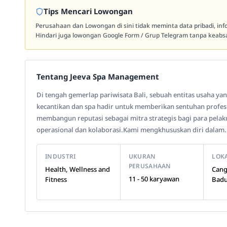
Tips Mencari Lowongan
Perusahaan dan Lowongan di sini tidak meminta data pribadi, in
Hindari juga lowongan Google Form / Grup Telegram tanpa keabsa
Tentang Jeeva Spa Management
Di tengah gemerlap pariwisata Bali, sebuah entitas usaha y
kecantikan dan spa hadir untuk memberikan sentuhan profesion
membangun reputasi sebagai mitra strategis bagi para pelak
operasional dan kolaborasi.Kami mengkhususkan diri dalam.
INDUSTRI
UKURAN
LOK
PERUSAHAAN
Health, Wellness and
Cang
11 - 50 karyawan
Fitness
Badu