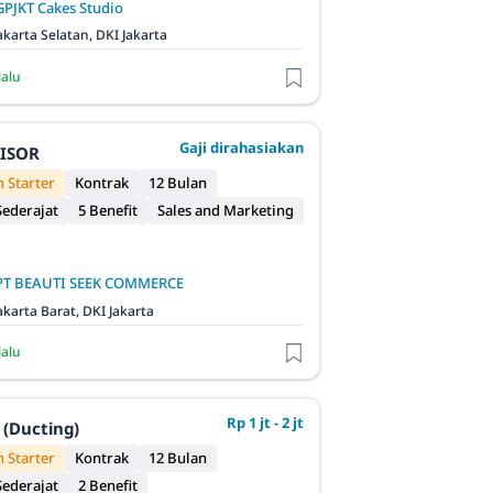
GPJKT Cakes Studio
akarta Selatan, DKI Jakarta
lalu
Gaji dirahasiakan
VISOR
 Starter
Kontrak
12 Bulan
ederajat
5 Benefit
Sales and Marketing
PT BEAUTI SEEK COMMERCE
akarta Barat, DKI Jakarta
lalu
Rp 1 jt - 2 jt
 (Ducting)
 Starter
Kontrak
12 Bulan
ederajat
2 Benefit