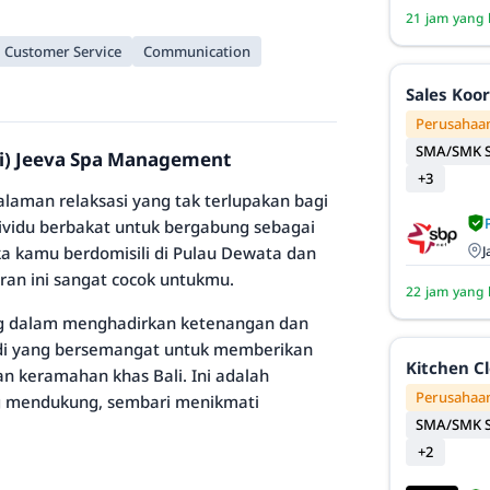
21 jam yang 
Customer Service
Communication
Sales Koo
Perusahaan
SMA/SMK S
ali) Jeeva Spa Management
+3
laman relaksasi yang tak terlupakan bagi
ividu berbakat untuk bergabung sebagai
J
Jika kamu berdomisili di Pulau Dewata dan
ran ini sangat cocok untukmu.
22 jam yang 
ing dalam menghadirkan ketenangan dan
di yang bersemangat untuk memberikan
Kitchen C
n keramahan khas Bali. Ini adalah
Perusahaan
g mendukung, sembari menikmati
SMA/SMK S
+2