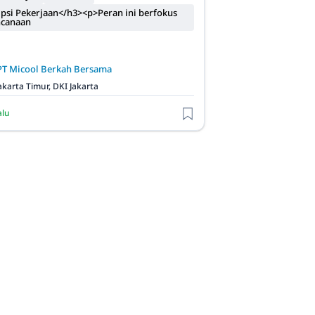
psi Pekerjaan</h3><p>Peran ini berfokus
ncanaan
PT Micool Berkah Bersama
akarta Timur, DKI Jakarta
alu