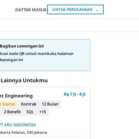
DAFTAR
MASUK
UNTUK PERUSAHAAN
→
Bagikan Lowongan Ini
Scan kode QR untuk membuka halaman
lowongan ini
 Lainnya Untukmu
Rp 7 jt - 8 jt
t Engineering
 Starter
Kontrak
12 Bulan
2 Benefit
SQL
+15
PT ARU INDONESIA
akarta Selatan, DKI Jakarta