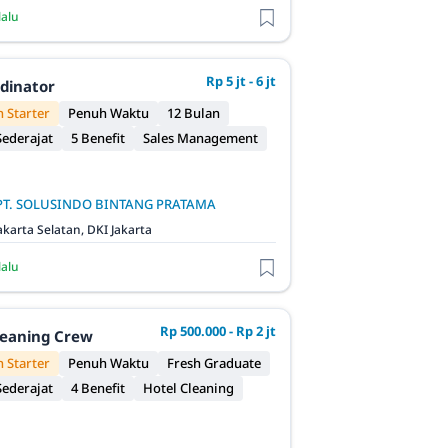
lalu
Rp 5 jt - 6 jt
rdinator
 Starter
Penuh Waktu
12 Bulan
ederajat
5 Benefit
Sales Management
PT. SOLUSINDO BINTANG PRATAMA
akarta Selatan, DKI Jakarta
lalu
Rp 500.000 - Rp 2 jt
leaning Crew
 Starter
Penuh Waktu
Fresh Graduate
ederajat
4 Benefit
Hotel Cleaning