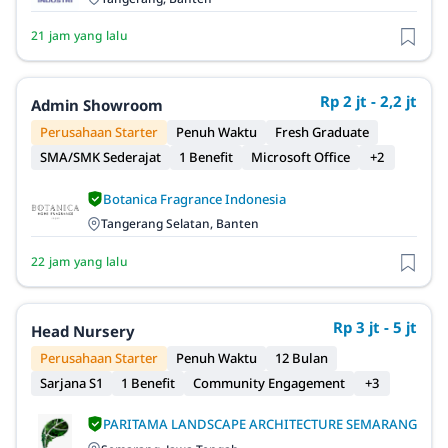
21 jam yang lalu
Rp 2 jt - 2,2 jt
Admin Showroom
Perusahaan Starter
Penuh Waktu
Fresh Graduate
SMA/SMK Sederajat
1 Benefit
Microsoft Office
+2
Botanica Fragrance Indonesia
Tangerang Selatan, Banten
22 jam yang lalu
Rp 3 jt - 5 jt
Head Nursery
Perusahaan Starter
Penuh Waktu
12 Bulan
Sarjana S1
1 Benefit
Community Engagement
+3
PARITAMA LANDSCAPE ARCHITECTURE SEMARANG