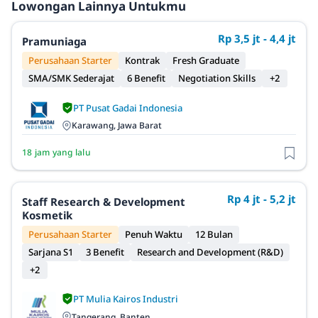
Lowongan Lainnya Untukmu
Rp 3,5 jt - 4,4 jt
Pramuniaga
Perusahaan Starter
Kontrak
Fresh Graduate
SMA/SMK Sederajat
6 Benefit
Negotiation Skills
+2
PT Pusat Gadai Indonesia
Karawang, Jawa Barat
18 jam yang lalu
Rp 4 jt - 5,2 jt
Staff Research & Development
Kosmetik
Perusahaan Starter
Penuh Waktu
12 Bulan
Sarjana S1
3 Benefit
Research and Development (R&D)
+2
PT Mulia Kairos Industri
Tangerang, Banten