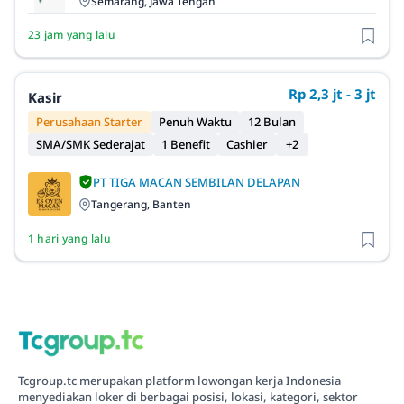
Semarang, Jawa Tengah
23 jam yang lalu
Rp 2,3 jt - 3 jt
Kasir
Perusahaan Starter
Penuh Waktu
12 Bulan
SMA/SMK Sederajat
1 Benefit
Cashier
+2
PT TIGA MACAN SEMBILAN DELAPAN
Tangerang, Banten
1 hari yang lalu
Tcgroup.tc merupakan platform lowongan kerja Indonesia
menyediakan loker di berbagai posisi, lokasi, kategori, sektor