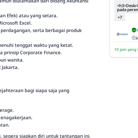
namun diutamakan dari bidang Akuntansi
<h3>Deskri
pada pere
an Efek) atau yang setara.
+7
crosoft Excel.
 perdagangan, serta berbagai produk
J
nuhi tenggat waktu yang ketat.
19 jam yang 
a prinsip Corporate Finance.
pun wanita.
 Jakarta.
jahteraan bagi siapa saja yang
verage.
etenagakerjaan.
atan.
 segera siapkan diri untuk tantangan ini.