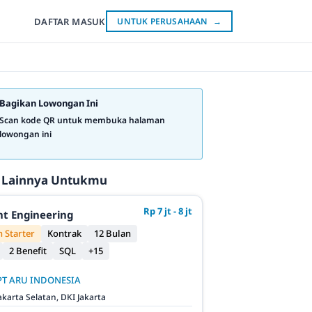
DAFTAR
MASUK
UNTUK PERUSAHAAN
→
Bagikan Lowongan Ini
Scan kode QR untuk membuka halaman
lowongan ini
 Lainnya Untukmu
Rp 7 jt - 8 jt
t Engineering
 Starter
Kontrak
12 Bulan
2 Benefit
SQL
+15
PT ARU INDONESIA
akarta Selatan, DKI Jakarta