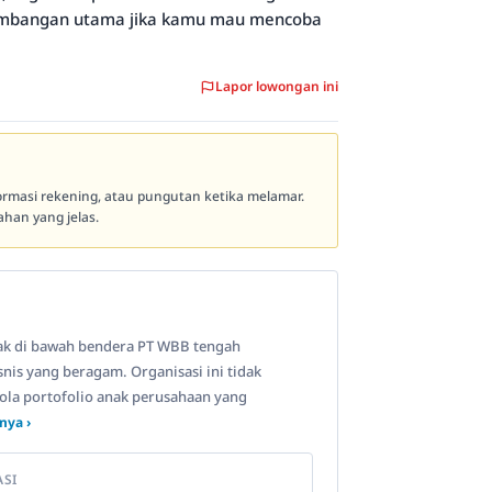
ertimbangan utama jika kamu mau mencoba
Lapor lowongan ini
formasi rekening, atau pungutan ketika melamar.
han yang jelas.
erak di bawah bendera PT WBB tengah
is yang beragam. Organisasi ini tidak
ola portofolio anak perusahaan yang
nya ›
ASI