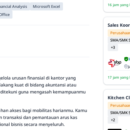
16 jam yang 
nancial Analysis
Microsoft Excel
Office
Sales Koo
Perusahaan
SMA/SMK S
+3
J
lola urusan finansial di kantor yang
17 jam yang 
elakang kuat di bidang akuntansi atau
tuk ditekuni guna mengasah kemampuanmu
Kitchen C
Perusahaan
ahan akses bagi mobilitas harianmu. Kamu
SMA/SMK S
 transaksi dan pemantauan arus kas
+2
onal bisnis secara menyeluruh.