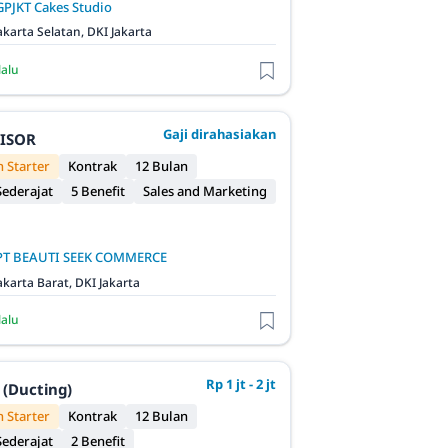
GPJKT Cakes Studio
akarta Selatan, DKI Jakarta
lalu
Gaji dirahasiakan
VISOR
 Starter
Kontrak
12 Bulan
ederajat
5 Benefit
Sales and Marketing
PT BEAUTI SEEK COMMERCE
akarta Barat, DKI Jakarta
lalu
Rp 1 jt - 2 jt
 (Ducting)
 Starter
Kontrak
12 Bulan
ederajat
2 Benefit