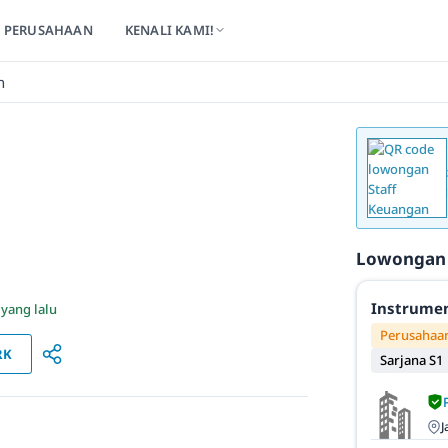
PERUSAHAAN
KENALI KAMI!
n
Lowongan
Instrumen
 yang lalu
Perusahaan
RK
Sarjana S1
J