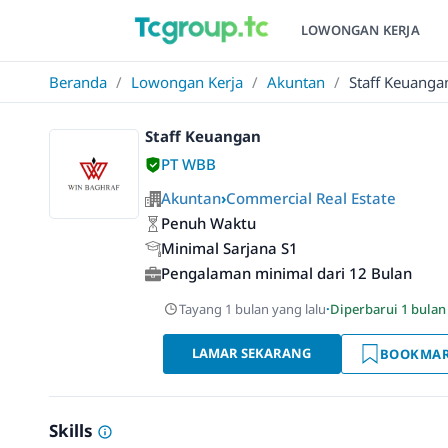
LOWONGAN KERJA
Beranda
/
Lowongan Kerja
/
Akuntan
/
Staff Keuanga
Staff Keuangan
PT WBB
Akuntan
›
Commercial Real Estate
Penuh Waktu
Minimal Sarjana S1
Pengalaman minimal dari 12 Bulan
Tayang 1 bulan yang lalu
·
Diperbarui 1 bulan
LAMAR SEKARANG
BOOKMA
Skills