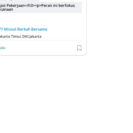
psi Pekerjaan</h3><p>Peran ini berfokus
ncanaan
PT Micool Berkah Bersama
akarta Timur, DKI Jakarta
lalu