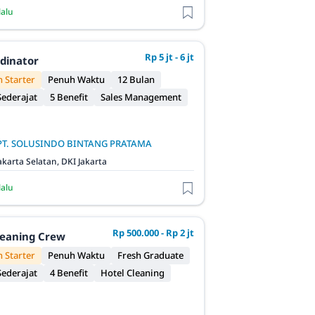
lalu
Rp 5 jt - 6 jt
rdinator
 Starter
Penuh Waktu
12 Bulan
ederajat
5 Benefit
Sales Management
PT. SOLUSINDO BINTANG PRATAMA
akarta Selatan, DKI Jakarta
lalu
Rp 500.000 - Rp 2 jt
leaning Crew
 Starter
Penuh Waktu
Fresh Graduate
ederajat
4 Benefit
Hotel Cleaning