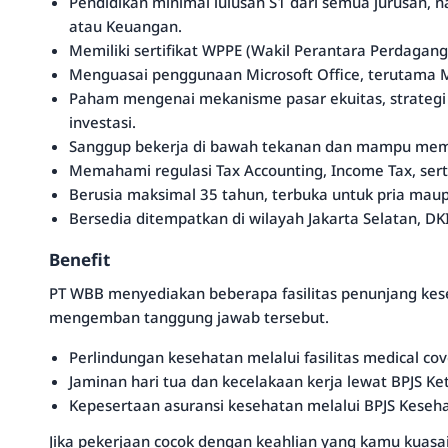
Pendidikan minimal lulusan S1 dari semua jurusan, 
atau Keuangan.
Memiliki sertifikat WPPE (Wakil Perantara Perdagang
Menguasai penggunaan Microsoft Office, terutama Mi
Paham mengenai mekanisme pasar ekuitas, strategi
investasi.
Sanggup bekerja di bawah tekanan dan mampu meme
Memahami regulasi Tax Accounting, Income Tax, sert
Berusia maksimal 35 tahun, terbuka untuk pria mau
Bersedia ditempatkan di wilayah Jakarta Selatan, DKI
Benefit
PT WBB menyediakan beberapa fasilitas penunjang kese
mengemban tanggung jawab tersebut.
Perlindungan kesehatan melalui fasilitas medical co
Jaminan hari tua dan kecelakaan kerja lewat BPJS K
Kepesertaan asuransi kesehatan melalui BPJS Keseh
Jika pekerjaan cocok dengan keahlian yang kamu kuasai,