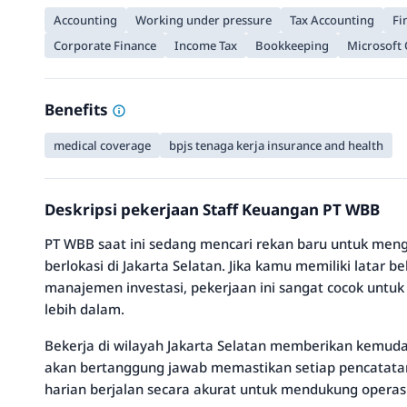
Accounting
Working under pressure
Tax Accounting
Fi
Corporate Finance
Income Tax
Bookkeeping
Microsoft 
Benefits
medical coverage
bpjs tenaga kerja insurance and health
Deskripsi pekerjaan Staff Keuangan PT WBB
PT WBB saat ini sedang mencari rekan baru untuk menge
berlokasi di Jakarta Selatan. Jika kamu memiliki latar b
manajemen investasi, pekerjaan ini sangat cocok un
lebih dalam.
Bekerja di wilayah Jakarta Selatan memberikan kemud
akan bertanggung jawab memastikan setiap pencatatan
harian berjalan secara akurat untuk mendukung operasi