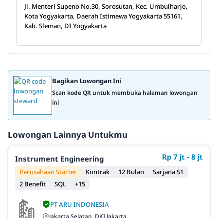
Jl. Menteri Supeno No.30, Sorosutan, Kec. Umbulharjo,
Kota Yogyakarta, Daerah Istimewa Yogyakarta 55161,
Kab. Sleman, DI Yogyakarta
Bagikan Lowongan Ini
Scan kode QR untuk membuka halaman lowongan
ini
Lowongan Lainnya Untukmu
Rp 7 jt - 8 jt
Instrument Engineering
Perusahaan Starter
Kontrak
12 Bulan
Sarjana S1
2 Benefit
SQL
+15
PT ARU INDONESIA
Jakarta Selatan, DKI Jakarta