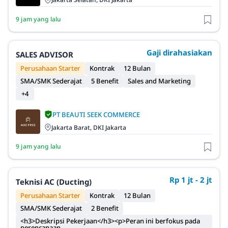
9 jam yang lalu
Gaji dirahasiakan
SALES ADVISOR
Perusahaan Starter
Kontrak
12 Bulan
SMA/SMK Sederajat
5 Benefit
Sales and Marketing
+4
PT BEAUTI SEEK COMMERCE
Jakarta Barat, DKI Jakarta
9 jam yang lalu
Rp 1 jt - 2 jt
Teknisi AC (Ducting)
Perusahaan Starter
Kontrak
12 Bulan
SMA/SMK Sederajat
2 Benefit
<h3>Deskripsi Pekerjaan</h3><p>Peran ini berfokus pada
perencanaan