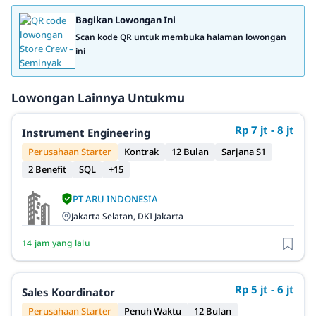
Bagikan Lowongan Ini
Scan kode QR untuk membuka halaman lowongan
ini
Lowongan Lainnya Untukmu
Rp 7 jt - 8 jt
Instrument Engineering
Perusahaan Starter
Kontrak
12 Bulan
Sarjana S1
2 Benefit
SQL
+15
PT ARU INDONESIA
Jakarta Selatan, DKI Jakarta
14 jam yang lalu
Rp 5 jt - 6 jt
Sales Koordinator
Perusahaan Starter
Penuh Waktu
12 Bulan