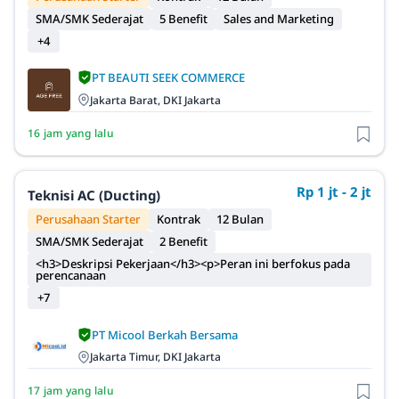
SMA/SMK Sederajat
5 Benefit
Sales and Marketing
+4
PT BEAUTI SEEK COMMERCE
Jakarta Barat, DKI Jakarta
16 jam yang lalu
Rp 1 jt - 2 jt
Teknisi AC (Ducting)
Perusahaan Starter
Kontrak
12 Bulan
SMA/SMK Sederajat
2 Benefit
<h3>Deskripsi Pekerjaan</h3><p>Peran ini berfokus pada
perencanaan
+7
PT Micool Berkah Bersama
Jakarta Timur, DKI Jakarta
17 jam yang lalu