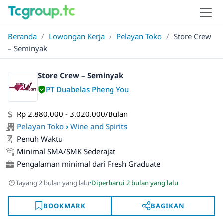
Beranda
/
Lowongan Kerja
/
Pelayan Toko
/
Store Crew
– Seminyak
Store Crew – Seminyak
PT Duabelas Pheng You
Rp 2.880.000 - 3.020.000/Bulan
Pelayan Toko
›
Wine and Spirits
Penuh Waktu
Minimal SMA/SMK Sederajat
Pengalaman minimal dari Fresh Graduate
·
Tayang 2 bulan yang lalu
Diperbarui 2 bulan yang lalu
BOOKMARK
BAGIKAN