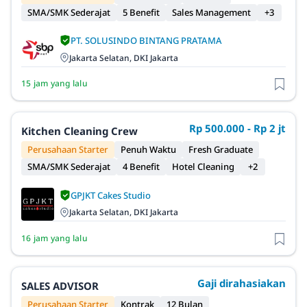
SMA/SMK Sederajat
5 Benefit
Sales Management
+3
PT. SOLUSINDO BINTANG PRATAMA
Jakarta Selatan, DKI Jakarta
15 jam yang lalu
Rp 500.000 - Rp 2 jt
Kitchen Cleaning Crew
Perusahaan Starter
Penuh Waktu
Fresh Graduate
SMA/SMK Sederajat
4 Benefit
Hotel Cleaning
+2
GPJKT Cakes Studio
Jakarta Selatan, DKI Jakarta
16 jam yang lalu
Gaji dirahasiakan
SALES ADVISOR
Perusahaan Starter
Kontrak
12 Bulan