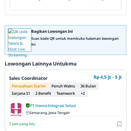
Bagikan Lowongan Ini
Scan kode QR untuk membuka halaman lowongan
ini
Lowongan Lainnya Untukmu
Rp 4,5 jt - 5 jt
Sales Coordinator
Perusahaan Starter
Penuh Waktu
36 Bulan
Sarjana S1
2 Benefit
Teamwork
+2
PT Hanna Integrasi Solusi
Semarang, Jawa Tengah
7 jam yang lalu