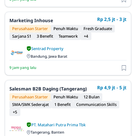
Rp 2,5 jt - 3 jt
Marketing Inhouse
Perusahaan Starter
Penuh Waktu
Fresh Graduate
Sarjana S1
3 Benefit
Teamwork
+4
Sentrad Property
Bandung, Jawa Barat
9 jam yang lalu
Rp 4,9 jt - 5 jt
Salesman B2B Daging (Tangerang)
Perusahaan Starter
Penuh Waktu
12 Bulan
SMA/SMK Sederajat
1 Benefit
Communication Skills
+5
PT. Matahari Putra Prima Tbk
Tangerang, Banten