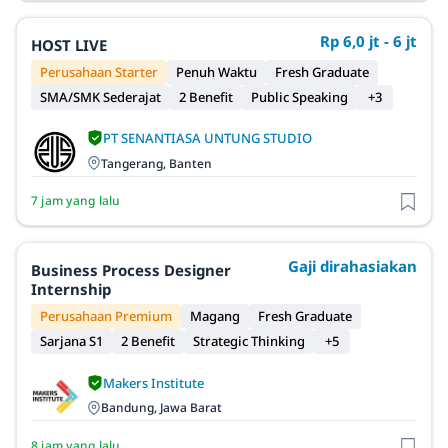
Rp 6,0 jt - 6 jt
HOST LIVE
Perusahaan Starter
Penuh Waktu
Fresh Graduate
SMA/SMK Sederajat
2 Benefit
Public Speaking
+3
PT SENANTIASA UNTUNG STUDIO
Tangerang, Banten
7 jam yang lalu
Gaji dirahasiakan
Business Process Designer
Internship
Perusahaan Premium
Magang
Fresh Graduate
Sarjana S1
2 Benefit
Strategic Thinking
+5
Makers Institute
Bandung, Jawa Barat
8 jam yang lalu