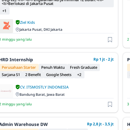
<li>Berlokasi di Jakarta Pusat
+1
Ziel Kids
Jakarta Pusat, DKI Jakarta
1 minggu yang lalu
2
HRD Internship
Rp 1 jt - 2 jt
P
Perusahaan Starter
Penuh Waktu
Fresh Graduate
Sarjana S1
2 Benefit
Google Sheets
+2
CV. ITSMOSTLY INDONESIA
Bandung Barat, Jawa Barat
2 minggu yang lalu
3
Admin Warehouse DW
Rp 2,8 jt - 3,5 jt
H