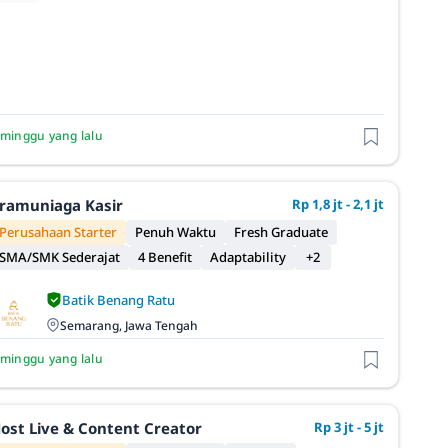
 minggu yang lalu
ramuniaga Kasir
Rp 1,8 jt - 2,1 jt
Perusahaan Starter
Penuh Waktu
Fresh Graduate
SMA/SMK Sederajat
4 Benefit
Adaptability
+2
Batik Benang Ratu
Semarang, Jawa Tengah
 minggu yang lalu
ost Live & Content Creator
Rp 3 jt - 5 jt