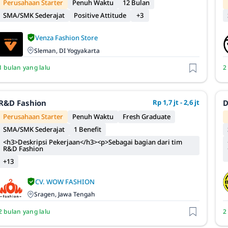
Perusahaan Starter
Penuh Waktu
12 Bulan
SMA/SMK Sederajat
Positive Attitude
+3
Venza Fashion Store
Sleman, DI Yogyakarta
1 bulan yang lalu
2
R&D Fashion
Rp 1,7 jt - 2,6 jt
D
Perusahaan Starter
Penuh Waktu
Fresh Graduate
SMA/SMK Sederajat
1 Benefit
<h3>Deskripsi Pekerjaan</h3><p>Sebagai bagian dari tim
R&D Fashion
+13
CV. WOW FASHION
Sragen, Jawa Tengah
2 bulan yang lalu
2