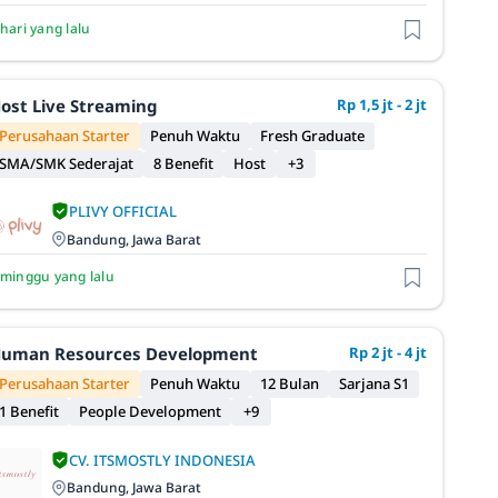
 hari yang lalu
ost Live Streaming
Rp 1,5 jt - 2 jt
Perusahaan Starter
Penuh Waktu
Fresh Graduate
SMA/SMK Sederajat
8 Benefit
Host
+3
PLIVY OFFICIAL
Bandung, Jawa Barat
 minggu yang lalu
uman Resources Development
Rp 2 jt - 4 jt
Perusahaan Starter
Penuh Waktu
12 Bulan
Sarjana S1
1 Benefit
People Development
+9
CV. ITSMOSTLY INDONESIA
Bandung, Jawa Barat