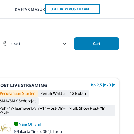
DAFTAR
MASUK
UNTUK PERUSAHAAN
→
Cari
OST LIVE STREAMING
Rp 2,5 jt - 3 jt
Perusahaan Starter
Penuh Waktu
12 Bulan
SMA/SMK Sederajat
<ul><li>Teamwork</li><li>Host</li><li>Talk Show Host</li>
</ul>
Naia Official
Jakarta Timur, DKI Jakarta