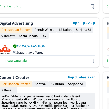
2 hari yang lalu
6
Digital Advertising
Rp 1,9 jt - 2,5 jt
H
Perusahaan Starter
Penuh Waktu
12 Bulan
Sarjana S1
9 Benefit
Social Media
+5
CV. WOW FASHION
Sragen, Jawa Tengah
1 minggu yang lalu
1
Content Creator
Gaji dirahasiakan
H
Perusahaan Starter
Kontrak
12 Bulan
Sarjana S1
2 Benefit
<ul><li>Memiliki pemahaman yang baik dalam Talent
Management.</li><li>Diperlukan kemampuan Public
Speaking yang baik.</li><li>Kemampuan Teamwork yang
kuat adalah kunci.</li><li>Memiliki gelar Sarjana (Bachelor
Degree).</li><li>Pengalaman kerja minimal 12 bulan.</li>