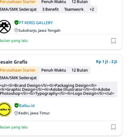
Perusahaan Starter
Penuh Waktu
12 Bulan
SMA/SMK Sederajat
3 Benefit
Teamwork
+2
PT KERIS GALLERY
Sukoharjo, Jawa Tengah
 bulan yang lalu
esain Grafis
Rp 1 jt - 2 jt
Perusahaan Starter
Penuh Waktu
12 Bulan
SMA/SMK Sederajat
<ul><li>Brand Design</li><li>Packaging Design</li>
<li>Graphic Design</li><li>Adobe Illustrator</li><li>Adobe
Photoshop</li><li>Typography</li><li>Logo Design</li></ul>
Balku.id
Kediri, Jawa Timur
 bulan yang lalu