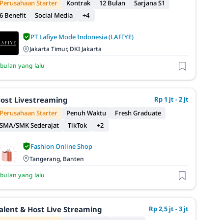
Perusahaan Starter
Kontrak
12 Bulan
Sarjana S1
6 Benefit
Social Media
+4
PT Lafiye Mode Indonesia (LAFIYE)
Jakarta Timur, DKI Jakarta
 bulan yang lalu
ost Livestreaming
Rp 1 jt - 2 jt
Perusahaan Starter
Penuh Waktu
Fresh Graduate
SMA/SMK Sederajat
TikTok
+2
Fashion Online Shop
Tangerang, Banten
 bulan yang lalu
alent & Host Live Streaming
Rp 2,5 jt - 3 jt