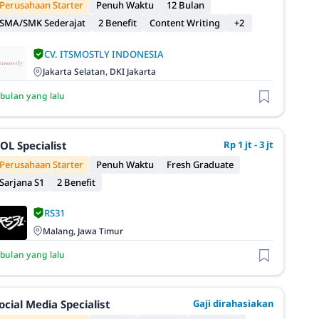
Perusahaan Starter
Penuh Waktu
12 Bulan
SMA/SMK Sederajat
2 Benefit
Content Writing
+2
CV. ITSMOSTLY INDONESIA
Jakarta Selatan, DKI Jakarta
 bulan yang lalu
OL Specialist
Rp 1 jt - 3 jt
Perusahaan Starter
Penuh Waktu
Fresh Graduate
Sarjana S1
2 Benefit
RS31
Malang, Jawa Timur
 bulan yang lalu
ocial Media Specialist
Gaji dirahasiakan