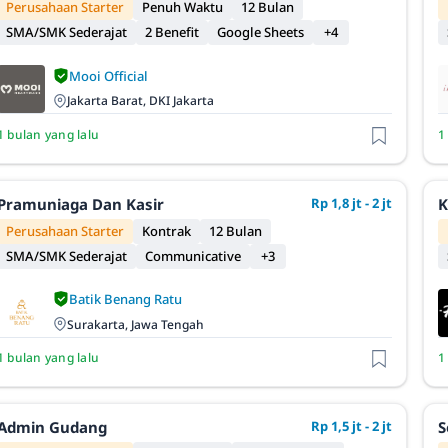
Perusahaan Starter
Penuh Waktu
12 Bulan
SMA/SMK Sederajat
2 Benefit
Google Sheets
+4
Mooi Official
Jakarta Barat, DKI Jakarta
1 bulan yang lalu
1
Pramuniaga Dan Kasir
Rp 1,8 jt - 2 jt
K
Perusahaan Starter
Kontrak
12 Bulan
SMA/SMK Sederajat
Communicative
+3
Batik Benang Ratu
Surakarta, Jawa Tengah
1 bulan yang lalu
1
Admin Gudang
Rp 1,5 jt - 2 jt
S