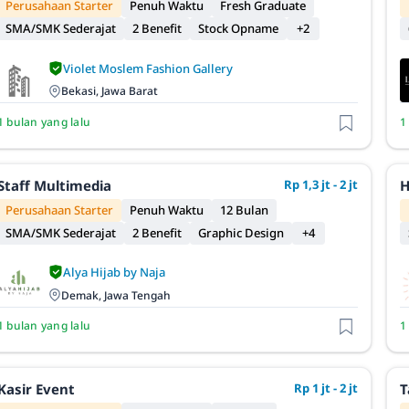
Perusahaan Starter
Penuh Waktu
Fresh Graduate
SMA/SMK Sederajat
2 Benefit
Stock Opname
+2
Violet Moslem Fashion Gallery
Bekasi, Jawa Barat
1 bulan yang lalu
1
Staff Multimedia
Rp 1,3 jt - 2 jt
H
Perusahaan Starter
Penuh Waktu
12 Bulan
SMA/SMK Sederajat
2 Benefit
Graphic Design
+4
Alya Hijab by Naja
Demak, Jawa Tengah
1 bulan yang lalu
1
Kasir Event
Rp 1 jt - 2 jt
T