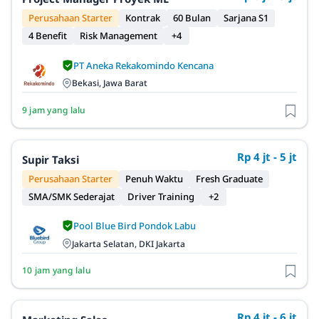
Perusahaan Starter
Kontrak
60 Bulan
Sarjana S1
4 Benefit
Risk Management
+4
PT Aneka Rekakomindo Kencana
Bekasi, Jawa Barat
9 jam yang lalu
Rp 4 jt - 5 jt
Supir Taksi
Perusahaan Starter
Penuh Waktu
Fresh Graduate
SMA/SMK Sederajat
Driver Training
+2
Pool Blue Bird Pondok Labu
Jakarta Selatan, DKI Jakarta
10 jam yang lalu
Rp 4 jt - 6 jt