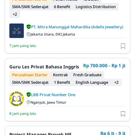
SMA/SMK Sederajat
6 Benefit
Logistics Distribution
+2
PT. Mitra Manunggal Mahardika (Adelle Jewellery)
Jakarta Utara, DKI Jakarta
7 jam yang lalu
Rp 700.000 - Rp 1 jt
Guru Les Privat Bahasa Inggris
Perusahaan Starter
Kontrak
Fresh Graduate
SMA/SMK Sederajat
1 Benefit
English Language
+2
LBB Privat Number One
Nganjuk, Jawa Timur
8 jam yang lalu
Rp 6 jt - 9 jt
Project Manager Proyek ME