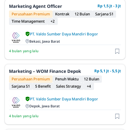
Marketing Agent Officer
Rp 1,5 jt - 3 jt
Perusahaan Premium
Kontrak
12 Bulan
Sarjana S1
Time Management
+2
PT. Valdo Sumber Daya Mandiri Bogor
Bekasi, Jawa Barat
4 bulan yang lalu
Marketing – WOM Finance Depok
Rp 5,1 jt - 5,5 jt
Perusahaan Premium
Penuh Waktu
12 Bulan
Sarjana S1
5 Benefit
Sales Strategy
+4
PT. Valdo Sumber Daya Mandiri Bogor
Depok, Jawa Barat
4 bulan yang lalu