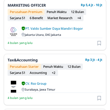
MARKETING OFFICER
Rp 5,4 jt - 10 jt
Perusahaan Premium
Penuh Waktu
12 Bulan
Sarjana S1
6 Benefit
Market Research
+4
PT. Valdo Sumber Daya Mandiri Bogor
Jakarta Utara, DKI Jakarta
4 bulan yang lalu
Tax&Accounting
Rp 3 jt - 4 jt
Perusahaan Starter
Penuh Waktu
12 Bulan
Sarjana S1
Accounting
+2
CV. Rso Group
Surabaya, Jawa Timur
4 bulan yang lalu