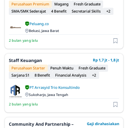
Perusahaan Premium
Magang
Fresh Graduate
SMA/SMK Sederajat
4 Benefit
Secretarial Skills
+2
Peluang.co
Bekasi, Jawa Barat
2 bulan yang lalu
Staff Keuangan
Rp 1,7 jt - 1,8 jt
Perusahaan Starter
Penuh Waktu
Fresh Graduate
Sarjana S1
8 Benefit
Financial Analysis
+2
PT Arrasyid Trio Konsultindo
Sukoharjo, Jawa Tengah
2 bulan yang lalu
Community And Partnership –
Gaji dirahasiakan