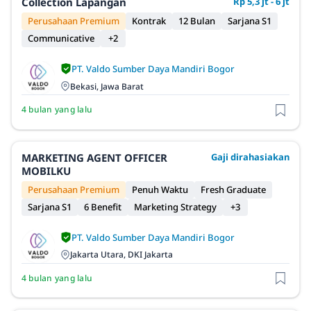
Collection Lapangan
Rp 5,3 jt - 6 jt
Perusahaan Premium
Kontrak
12 Bulan
Sarjana S1
Communicative
+2
PT. Valdo Sumber Daya Mandiri Bogor
Bekasi, Jawa Barat
4 bulan yang lalu
MARKETING AGENT OFFICER
Gaji dirahasiakan
MOBILKU
Perusahaan Premium
Penuh Waktu
Fresh Graduate
Sarjana S1
6 Benefit
Marketing Strategy
+3
PT. Valdo Sumber Daya Mandiri Bogor
Jakarta Utara, DKI Jakarta
4 bulan yang lalu