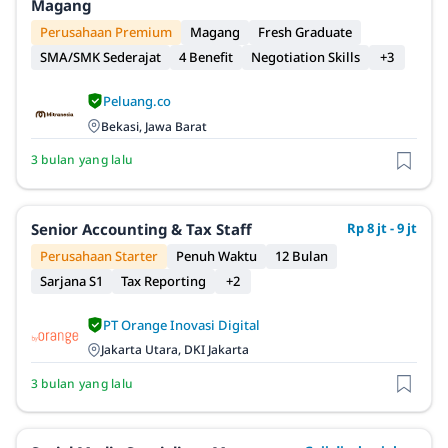
Magang
Perusahaan Premium
Magang
Fresh Graduate
SMA/SMK Sederajat
4 Benefit
Negotiation Skills
+3
Peluang.co
Bekasi, Jawa Barat
3 bulan yang lalu
Senior Accounting & Tax Staff
Rp 8 jt - 9 jt
Perusahaan Starter
Penuh Waktu
12 Bulan
Sarjana S1
Tax Reporting
+2
PT Orange Inovasi Digital
Jakarta Utara, DKI Jakarta
3 bulan yang lalu