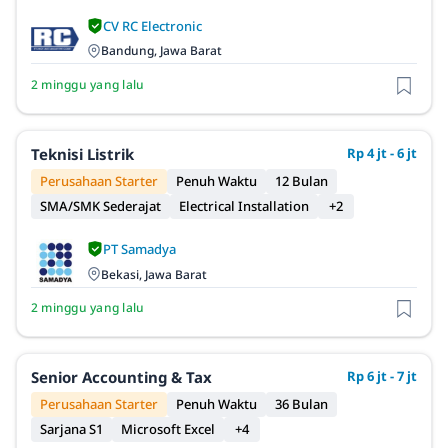
CV RC Electronic
Bandung, Jawa Barat
2 minggu yang lalu
Teknisi Listrik
Rp 4 jt - 6 jt
Perusahaan Starter
Penuh Waktu
12 Bulan
SMA/SMK Sederajat
Electrical Installation
+2
PT Samadya
Bekasi, Jawa Barat
2 minggu yang lalu
Senior Accounting & Tax
Rp 6 jt - 7 jt
Perusahaan Starter
Penuh Waktu
36 Bulan
Sarjana S1
Microsoft Excel
+4