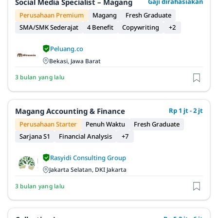
Social Media Specialist – Magang
Gaji dirahasiakan
Perusahaan Premium
Magang
Fresh Graduate
SMA/SMK Sederajat
4 Benefit
Copywriting
+2
Peluang.co
Bekasi, Jawa Barat
3 bulan yang lalu
Magang Accounting & Finance
Rp 1 jt - 2 jt
Perusahaan Starter
Penuh Waktu
Fresh Graduate
Sarjana S1
Financial Analysis
+7
Rasyidi Consulting Group
Jakarta Selatan, DKI Jakarta
3 bulan yang lalu