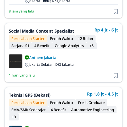
Jakarta Timur, DKI Jakarta
8 jam yang lalu
Rp 4 jt - 6 jt
Social Media Content Specialist
Perusahaan Starter
Penuh Waktu
12 Bulan
Sarjana S1
4 Benefit
Google Analytics
+5
Anthem Jakarta
Jakarta Selatan, DKI Jakarta
1 hari yang lalu
Rp 1,8 jt - 4,5 jt
Teknisi GPS (Bekasi)
Perusahaan Starter
Penuh Waktu
Fresh Graduate
SMA/SMK Sederajat
4 Benefit
Automotive Engineering
+3