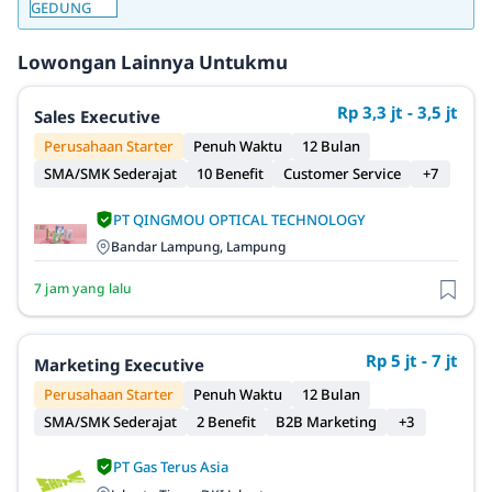
Lowongan Lainnya Untukmu
Rp 3,3 jt - 3,5 jt
Sales Executive
Perusahaan Starter
Penuh Waktu
12 Bulan
SMA/SMK Sederajat
10 Benefit
Customer Service
+7
PT QINGMOU OPTICAL TECHNOLOGY
Bandar Lampung, Lampung
7 jam yang lalu
Rp 5 jt - 7 jt
Marketing Executive
Perusahaan Starter
Penuh Waktu
12 Bulan
SMA/SMK Sederajat
2 Benefit
B2B Marketing
+3
PT Gas Terus Asia