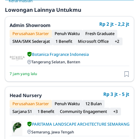
Lowongan Lainnya Untukmu
Rp 2 jt - 2,2 jt
Admin Showroom
Perusahaan Starter
Penuh Waktu
Fresh Graduate
SMA/SMK Sederajat
1 Benefit
Microsoft Office
+2
Botanica Fragrance Indonesia
Tangerang Selatan, Banten
7 jam yang lalu
Rp 3 jt - 5 jt
Head Nursery
Perusahaan Starter
Penuh Waktu
12 Bulan
Sarjana S1
1 Benefit
Community Engagement
+3
PARITAMA LANDSCAPE ARCHITECTURE SEMARANG
Semarang, Jawa Tengah