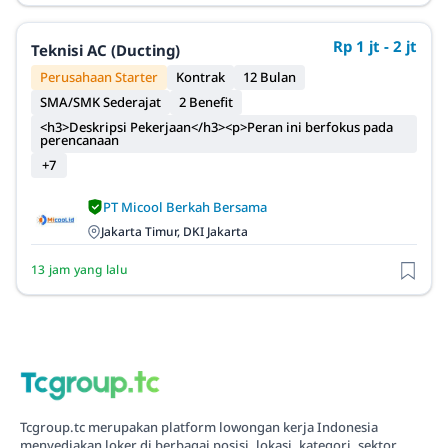
Rp 1 jt - 2 jt
Teknisi AC (Ducting)
Perusahaan Starter
Kontrak
12 Bulan
SMA/SMK Sederajat
2 Benefit
<h3>Deskripsi Pekerjaan</h3><p>Peran ini berfokus pada
perencanaan
+7
PT Micool Berkah Bersama
Jakarta Timur, DKI Jakarta
13 jam yang lalu
Tcgroup.tc merupakan platform lowongan kerja Indonesia
menyediakan loker di berbagai posisi, lokasi, kategori, sektor