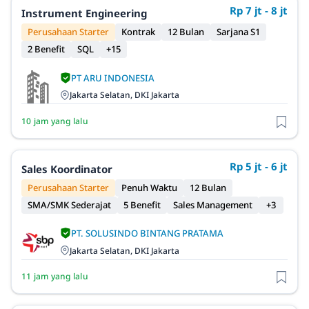
Rp 7 jt - 8 jt
Instrument Engineering
Perusahaan Starter
Kontrak
12 Bulan
Sarjana S1
2 Benefit
SQL
+15
PT ARU INDONESIA
Jakarta Selatan, DKI Jakarta
10 jam yang lalu
Rp 5 jt - 6 jt
Sales Koordinator
Perusahaan Starter
Penuh Waktu
12 Bulan
SMA/SMK Sederajat
5 Benefit
Sales Management
+3
PT. SOLUSINDO BINTANG PRATAMA
Jakarta Selatan, DKI Jakarta
11 jam yang lalu