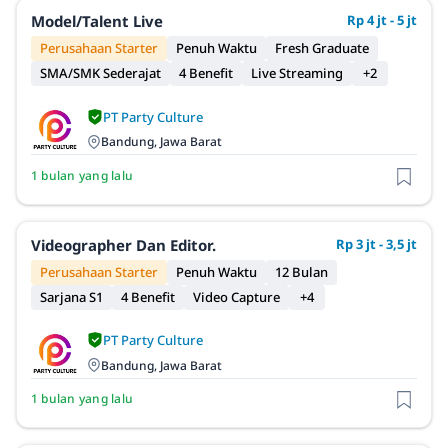
Model/Talent Live
Rp 4 jt - 5 jt
Perusahaan Starter
Penuh Waktu
Fresh Graduate
SMA/SMK Sederajat
4 Benefit
Live Streaming
+2
PT Party Culture
Bandung, Jawa Barat
1 bulan yang lalu
Videographer Dan Editor.
Rp 3 jt - 3,5 jt
Perusahaan Starter
Penuh Waktu
12 Bulan
Sarjana S1
4 Benefit
Video Capture
+4
PT Party Culture
Bandung, Jawa Barat
1 bulan yang lalu