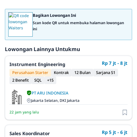
Bagikan Lowongan Ini
Scan kode QR untuk membuka halaman lowongan
ini
Lowongan Lainnya Untukmu
Rp 7 jt - 8 jt
Instrument Engineering
Perusahaan Starter
Kontrak
12 Bulan
Sarjana S1
2 Benefit
SQL
+15
PT ARU INDONESIA
Jakarta Selatan, DKI Jakarta
22 jam yang lalu
Rp 5 jt - 6 jt
Sales Koordinator