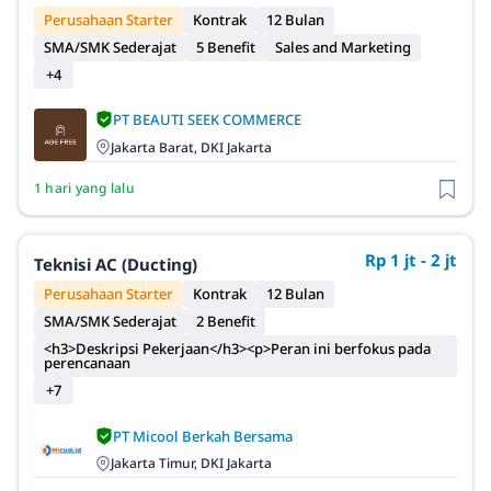
Perusahaan Starter
Kontrak
12 Bulan
SMA/SMK Sederajat
5 Benefit
Sales and Marketing
+4
PT BEAUTI SEEK COMMERCE
Jakarta Barat, DKI Jakarta
1 hari yang lalu
Rp 1 jt - 2 jt
Teknisi AC (Ducting)
Perusahaan Starter
Kontrak
12 Bulan
SMA/SMK Sederajat
2 Benefit
<h3>Deskripsi Pekerjaan</h3><p>Peran ini berfokus pada
perencanaan
+7
PT Micool Berkah Bersama
Jakarta Timur, DKI Jakarta