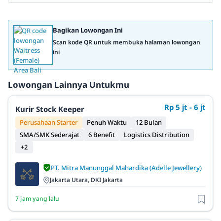
Bagikan Lowongan Ini
Scan kode QR untuk membuka halaman lowongan
ini
Lowongan Lainnya Untukmu
Rp 5 jt - 6 jt
Kurir Stock Keeper
Perusahaan Starter
Penuh Waktu
12 Bulan
SMA/SMK Sederajat
6 Benefit
Logistics Distribution
+2
PT. Mitra Manunggal Mahardika (Adelle Jewellery)
Jakarta Utara, DKI Jakarta
7 jam yang lalu