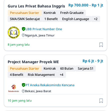
Rp 700.000 - Rp 1 jt
Guru Les Privat Bahasa Inggris
Perusahaan Starter
Kontrak
Fresh Graduate
SMA/SMK Sederajat
1 Benefit
English Language
+2
LBB Privat Number One
Nganjuk, Jawa Timur
8 jam yang lalu
Rp 6 jt - 9 jt
Project Manager Proyek ME
Perusahaan Starter
Kontrak
60 Bulan
Sarjana S1
4 Benefit
Risk Management
+4
PT Aneka Rekakomindo Kencana
Bekasi, Jawa Barat
10 jam yang lalu