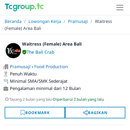
Beranda
/
Lowongan Kerja
/
Pramusaji
/
Waitress
(Female) Area Bali
Waitress (Female) Area Bali
The Bali Crab
Pramusaji
›
Food Production
Penuh Waktu
Minimal SMA/SMK Sederajat
Pengalaman minimal dari 12 Bulan
·
Tayang 2 bulan yang lalu
Diperbarui 2 bulan yang lalu
BOOKMARK
BAGIKAN