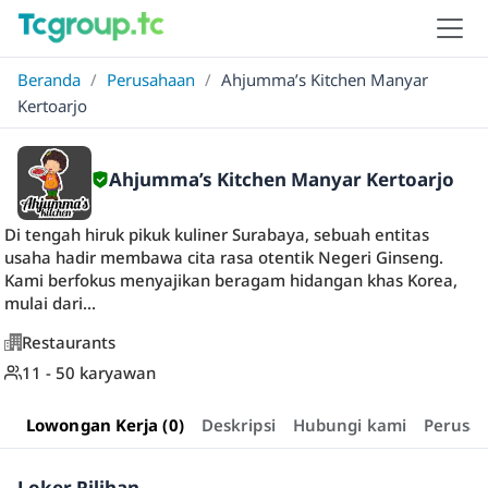
Beranda
/
Perusahaan
/
Ahjumma’s Kitchen Manyar
Kertoarjo
Ahjumma’s Kitchen Manyar Kertoarjo
Di tengah hiruk pikuk kuliner Surabaya, sebuah entitas
usaha hadir membawa cita rasa otentik Negeri Ginseng.
Kami berfokus menyajikan beragam hidangan khas Korea,
mulai dari...
Restaurants
11 - 50 karyawan
Lowongan Kerja (0)
Deskripsi
Hubungi kami
Perusa
Loker Pilihan