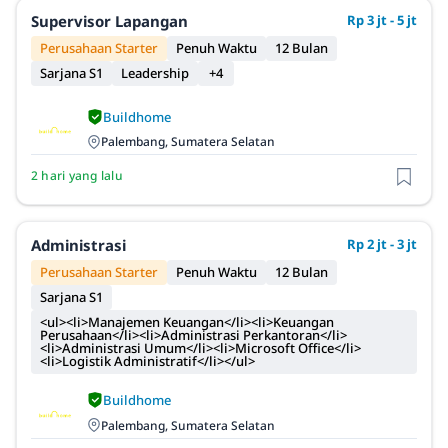
Supervisor Lapangan
Rp 3 jt - 5 jt
Perusahaan Starter
Penuh Waktu
12 Bulan
Sarjana S1
Leadership
+4
Buildhome
Palembang, Sumatera Selatan
2 hari yang lalu
Administrasi
Rp 2 jt - 3 jt
Perusahaan Starter
Penuh Waktu
12 Bulan
Sarjana S1
<ul><li>Manajemen Keuangan</li><li>Keuangan
Perusahaan</li><li>Administrasi Perkantoran</li>
<li>Administrasi Umum</li><li>Microsoft Office</li>
<li>Logistik Administratif</li></ul>
Buildhome
Palembang, Sumatera Selatan