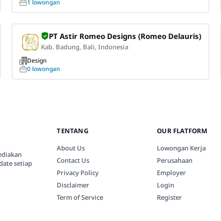
1 lowongan
PT Astir Romeo Designs (Romeo Delauris)
Kab. Badung, Bali, Indonesia
Design
0 lowongan
TENTANG
OUR FLATFORM
About Us
Lowongan Kerja
ediakan
Contact Us
Perusahaan
date setiap
Privacy Policy
Employer
Disclaimer
Login
Term of Service
Register