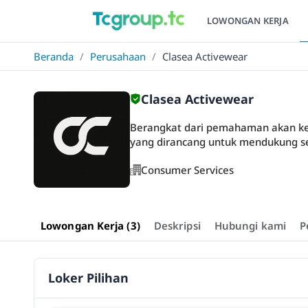
LOWONGAN KERJA
Beranda
/
Perusahaan
/
Clasea Activewear
Clasea Activewear
Berangkat dari pemahaman akan keb
yang dirancang untuk mendukung set
Consumer Services
Lowongan Kerja (3)
Deskripsi
Hubungi kami
P
Loker Pilihan