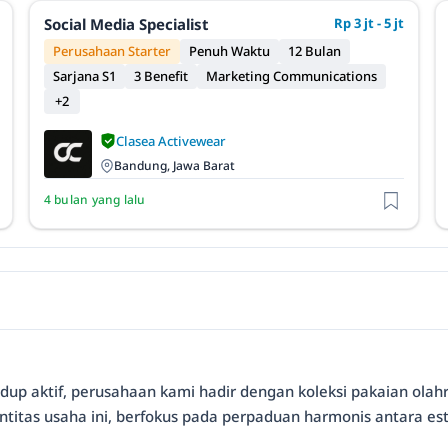
Social Media Specialist
Rp 3 jt - 5 jt
Perusahaan Starter
Penuh Waktu
12 Bulan
Sarjana S1
3 Benefit
Marketing Communications
+2
Clasea Activewear
Bandung, Jawa Barat
4 bulan yang lalu
up aktif, perusahaan kami hadir dengan koleksi pakaian ol
ntitas usaha ini, berfokus pada perpaduan harmonis antara e