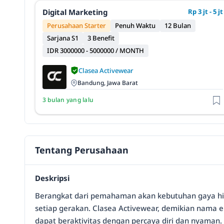
Digital Marketing
Rp 3 jt - 5 jt
Perusahaan Starter
Penuh Waktu
12 Bulan
Sarjana S1
3 Benefit
IDR 3000000 - 5000000 / MONTH
Clasea Activewear
Bandung, Jawa Barat
3 bulan yang lalu
Tentang Perusahaan
Deskripsi
Berangkat dari pemahaman akan kebutuhan gaya hid
setiap gerakan. Clasea Activewear, demikian nama e
dapat beraktivitas dengan percaya diri dan nyaman.