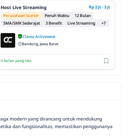
Host Live Streaming
Rp 2 jt - 3 jt
Perusahaan Starter
Penuh Waktu
12 Bulan
SMA/SMK Sederajat
3 Benefit
Live Streaming
+7
Clasea Activewear
Bandung, Jawa Barat
4 bulan yang lalu
ahraga modern yang dirancang untuk mendukung
stetika dan fungsionalitas, memastikan penggunanya