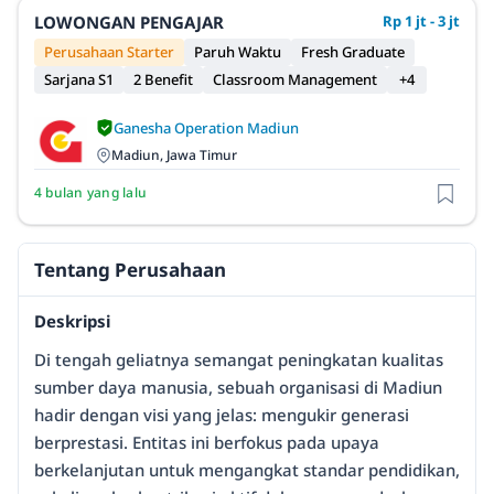
LOWONGAN PENGAJAR
Rp 1 jt - 3 jt
Perusahaan Starter
Paruh Waktu
Fresh Graduate
Sarjana S1
2 Benefit
Classroom Management
+4
Ganesha Operation Madiun
Madiun, Jawa Timur
4 bulan yang lalu
Tentang Perusahaan
Deskripsi
Di tengah geliatnya semangat peningkatan kualitas
sumber daya manusia, sebuah organisasi di Madiun
hadir dengan visi yang jelas: mengukir generasi
berprestasi. Entitas ini berfokus pada upaya
berkelanjutan untuk mengangkat standar pendidikan,