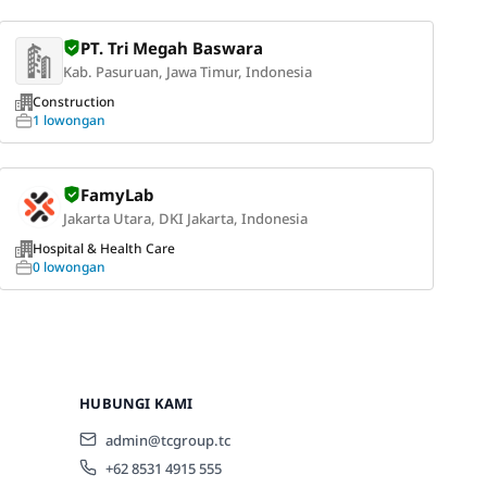
PT. Tri Megah Baswara
Kab. Pasuruan, Jawa Timur, Indonesia
Construction
1 lowongan
FamyLab
Jakarta Utara, DKI Jakarta, Indonesia
Hospital & Health Care
0 lowongan
HUBUNGI KAMI
admin@tcgroup.tc
+62 8531 4915 555