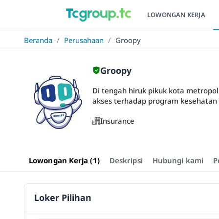
LOWONGAN KERJA
Beranda
/
Perusahaan
/
Groopy
Groopy
Di tengah hiruk pikuk kota metropo
akses terhadap program kesehatan d
Insurance
Lowongan Kerja (1)
Deskripsi
Hubungi kami
P
Loker Pilihan