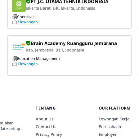
PT J.C. UTAMA TEHNIK INDONESIA
Jakarta Barat, DKI Jakarta, Indonesia
Chemicals
3 lowongan
Brain Academy Ruangguru Jembrana
Kab. Jembrana, Bali, Indonesia
Education Management
1 lowongan
TENTANG
OUR FLATFORM
About Us
Lowongan Kerja
ediakan
Contact Us
Perusahaan
date setiap
Privacy Policy
Employer