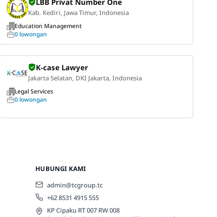
LBB Privat Number One
Kab. Kediri, Jawa Timur, Indonesia
Education Management
0 lowongan
K-case Lawyer
Jakarta Selatan, DKI Jakarta, Indonesia
Legal Services
0 lowongan
HUBUNGI KAMI
admin@tcgroup.tc
+62 8531 4915 555
KP Cipaku RT 007 RW 008