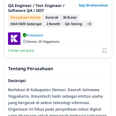
QA Engineer / Test Engineer /
Gaji dirahasiakan
Software QA / SEIT
Perusahaan Starter
Kontrak
36 Bulan
SMA/SMK Sederajat
2 Benefit
QA Testing
+3
Kreasitech
Sleman, DI Yogyakarta
2 bulan yang lalu
Tentang Perusahaan
Deskripsi
Berlokasi di Kabupaten Sleman, Daerah Istimewa
Yogyakarta, Kreasitech hadir sebagai entitas usaha
yang bergerak di sektor teknologi informasi.
Organisasi ini fokus pada penyediaan solusi digital
yang dirancang untuk menjawab berbagai tantangan