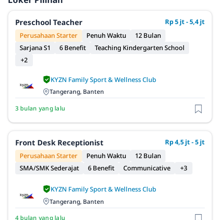
Preschool Teacher
Rp 5 jt - 5,4 jt
Perusahaan Starter
Penuh Waktu
12 Bulan
Sarjana S1
6 Benefit
Teaching Kindergarten School
+2
KYZN Family Sport & Wellness Club
Tangerang, Banten
3 bulan yang lalu
Front Desk Receptionist
Rp 4,5 jt - 5 jt
Perusahaan Starter
Penuh Waktu
12 Bulan
SMA/SMK Sederajat
6 Benefit
Communicative
+3
KYZN Family Sport & Wellness Club
Tangerang, Banten
4 bulan yang lalu