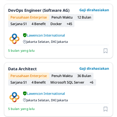
DevOps Engineer (Software AG)
Gaji dirahasiakan
Perusahaan Enterprise
Penuh Waktu
12 Bulan
Sarjana S1
4 Benefit
Docker
+45
Lawencon International
Jakarta Selatan, DKI Jakarta
5 bulan yang lalu
Data Architect
Gaji dirahasiakan
Perusahaan Enterprise
Penuh Waktu
36 Bulan
Sarjana S1
4 Benefit
Microsoft SQL Server
+6
Lawencon International
Jakarta Selatan, DKI Jakarta
5 bulan yang lalu