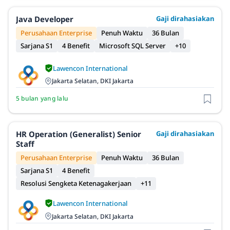
Java Developer
Gaji dirahasiakan
Perusahaan Enterprise
Penuh Waktu
36 Bulan
Sarjana S1
4 Benefit
Microsoft SQL Server
+10
Lawencon International
Jakarta Selatan, DKI Jakarta
5 bulan yang lalu
HR Operation (Generalist) Senior
Gaji dirahasiakan
Staff
Perusahaan Enterprise
Penuh Waktu
36 Bulan
Sarjana S1
4 Benefit
Resolusi Sengketa Ketenagakerjaan
+11
Lawencon International
Jakarta Selatan, DKI Jakarta